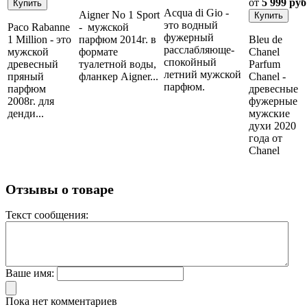
от
5 999 руб
Acqua di Gio -
Aigner No 1 Sport
это водный
Paco Rabanne
- мужской
фужерный
1 Million - это
парфюм 2014г. в
Bleu de
расслабляюще-
мужской
формате
Chanel
спокойный
древесный
туалетной воды,
Parfum
летний мужской
пряный
фланкер Aigner...
Chanel -
парфюм.
парфюм
древесные
2008г. для
фужерные
денди...
мужские
духи 2020
года от
Chanel
Отзывы о товаре
Текст сообщения:
Ваше имя:
Пока нет комментариев