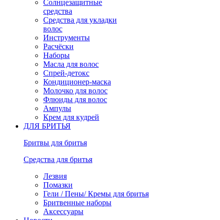
Солнцезащитные
средства
Средства для укладки
волос
Инструменты
Расчёски
Наборы
Масла для волос
Спрей-детокс
Кондиционер-маска
Молочко для волос
Флюиды для волос
Ампулы
Крем для кудрей
ДЛЯ БРИТЬЯ
Бритвы для бритья
Средства для бритья
Лезвия
Помазки
Гели / Пены/ Кремы для бритья
Бритвенные наборы
Аксессуары