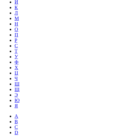
Й
К
Л
М
Н
О
П
Р
С
Т
У
Ф
Х
Ц
Ч
Ш
Щ
Э
Ю
Я
A
B
C
D