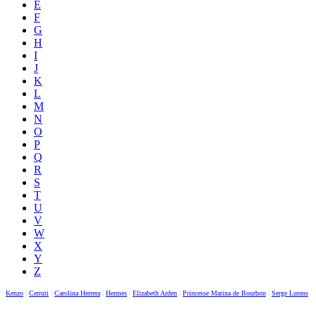
E
F
G
H
I
J
K
L
M
N
O
P
Q
R
S
T
U
V
W
X
Y
Z
Kenzo
|
Cerruti
|
Carolina Herrera
|
Hermes
|
Elizabeth Arden
|
Princesse Marina de Bourbon
|
Serge Lutens
|