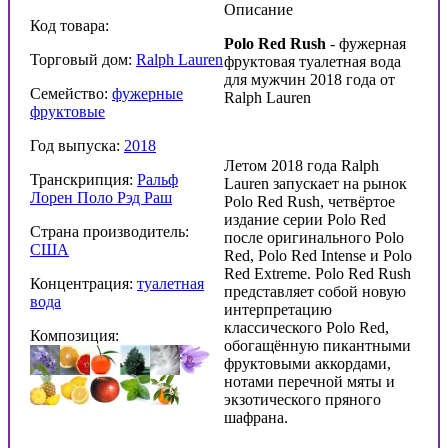
Описание
Код товара:
Polo Red Rush
- фужерная
Торговый дом:
Ralph Lauren
фруктовая туалетная вода
для мужчин 2018 года от
Семейство:
фужерные
Ralph Lauren
фруктовые
Год выпуска:
2018
Летом 2018 года Ralph
Транскрипция:
Ральф
Lauren запускает на рынок
Лорен Поло Рэд Раш
Polo Red Rush, четвёртое
издание серии Polo Red
Страна производитель:
после оригинального Polo
США
Red, Polo Red Intense и Polo
Red Extreme. Polo Red Rush
Концентрация:
туалетная
представляет собой новую
вода
интерпретацию
классического Polo Red,
Композиция:
обогащённую пикантными
фруктовыми аккордами,
нотами перечной мяты и
экзотического пряного
шафрана.