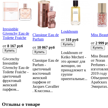
Irresistible
Loukhoum
Givenchy Eau de
Classique Eau de
Miss Beau
Toilette Fraiche
Parfum
от
318 руб
от
2 999 р
от
8 167 руб
от
10 067 руб
Loukhoum от
Miss Beau
Keiko Mecheri -
Givcenchy
Classique Eau de
от Noran
это аромат для
Irresistible
Parfum -
Perfumes -
женщин, он
Givenchy Eau de
цветочный
изготовле
принадлежит к
Toilette Fraiche -
восточный
2019 году
группе
цветочный
женский
Объедине
ориентальные...
фруктовый
парфюм от
Арабских
женский
Jacques Cavallier
Эмиратах..
парфюм...
. Классика...
Отзывы о товаре