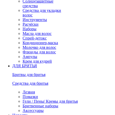
Солнцезащитные
средства
Средства для укладки
волос
Инструменты
Расчёски
Наборы
Масла для волос
Спрей-детокс
Кондиционер-маска
Молочко для волос
Флюиды для волос
Ампулы
Крем для кудрей
ДЛЯ БРИТЬЯ
Бритвы для бритья
Средства для бритья
Лезвия
Помазки
Гели / Пены/ Кремы для бритья
Бритвенные наборы
Аксессуары