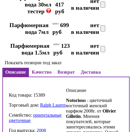
нет
вода 30мл
417
в наличии
тестер
руб
Парфюмерная
цена
699
нет
вода 7мл
руб
в наличии
Парфюмерная
цена
123
нет
вода 1.5мл
руб
в наличии
Показать позиции под заказ
Описание
Качество
Возврат
Доставка
Описание
Код товара: 15389
Notorious
- цветочный
Торговый дом:
Ralph Lauren
восточный женский
парфюм 2008г. от
Olivier
Семейство:
ориентальные
Gillotin
. Мнения
цветочные
покупателей, которые
заинтересовались этими
Год выпуска:
2008