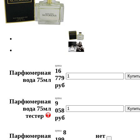
цена
16
Парфюмерная
779
вода 75мл
руб
цена
Парфюмерная
9
вода 75мл
058
тестер
руб
цена
8
Парфюмерная
нет
199