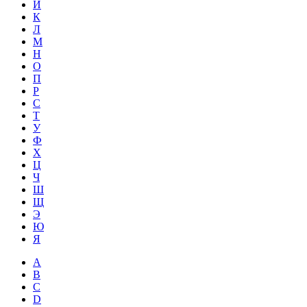
Й
К
Л
М
Н
О
П
Р
С
Т
У
Ф
Х
Ц
Ч
Ш
Щ
Э
Ю
Я
A
B
C
D