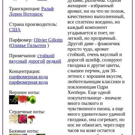
духами, различны. Одной
женщине - избранный
Транскрипция:
Ральф
аромат, ни на что не похож,
Лорен Ноториэс
качественно выполненный,
все сплетено воедино, но
Страна производитель:
каждый компонент
США
угадывается и поет, не
легкий, но прозрачный.
Парфюмер:
Olivier Gillotin
Другой даме - флакончик
(
Оливье Гильотен
)
просто чудо, аромат
стойкий, очень вкусный и
Примечания:
стойкий
дорогой шлейф, солируют
вкусный
дорогой
редкий
гвоздика и другие цветы,
слышен перчик, для 30-
Концентрация:
летних с хорошим вкусом,
парфюмерная вода
любительницам классики и
парфюмерная вода
поклонницам Одри
Верхние ноты:
Хепберн. Еще одной
покупательнице - вначале
много пылкого и
чувственного пиона, а еще
Сердечные ноты:
много удивительно удачной
гвоздики, она согревает, но
нос не обжигает, через пару
часов на коже остается
Базовые ноты: