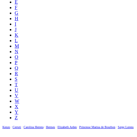
E
F
G
H
I
J
K
L
M
N
O
P
Q
R
S
T
U
V
W
X
Y
Z
Kenzo
|
Cerruti
|
Carolina Herrera
|
Hermes
|
Elizabeth Arden
|
Princesse Marina de Bourbon
|
Serge Lutens
|