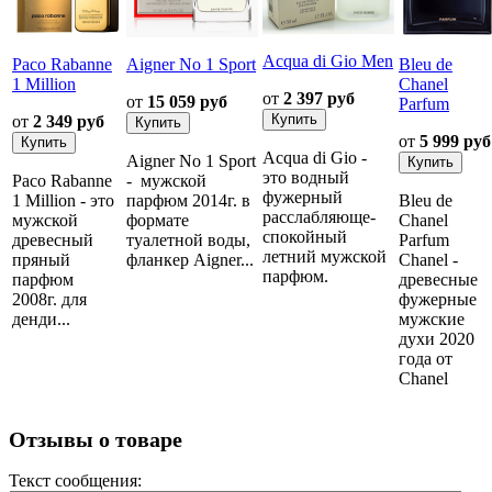
Acqua di Gio Men
Paco Rabanne
Aigner No 1 Sport
Bleu de
1 Million
Chanel
от
2 397 руб
от
15 059 руб
Parfum
от
2 349 руб
от
5 999 руб
Acqua di Gio -
Aigner No 1 Sport
это водный
Paco Rabanne
- мужской
фужерный
1 Million - это
парфюм 2014г. в
Bleu de
расслабляюще-
мужской
формате
Chanel
спокойный
древесный
туалетной воды,
Parfum
летний мужской
пряный
фланкер Aigner...
Chanel -
парфюм.
парфюм
древесные
2008г. для
фужерные
денди...
мужские
духи 2020
года от
Chanel
Отзывы о товаре
Текст сообщения: