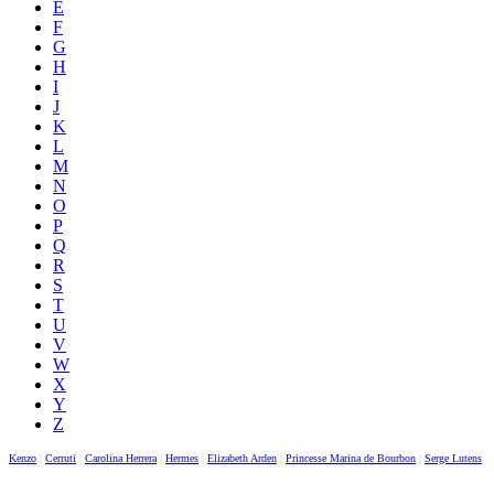
E
F
G
H
I
J
K
L
M
N
O
P
Q
R
S
T
U
V
W
X
Y
Z
Kenzo
|
Cerruti
|
Carolina Herrera
|
Hermes
|
Elizabeth Arden
|
Princesse Marina de Bourbon
|
Serge Lutens
|