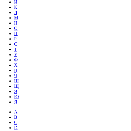
Й
К
Л
М
Н
О
П
Р
С
Т
У
Ф
Х
Ц
Ч
Ш
Щ
Э
Ю
Я
A
B
C
D