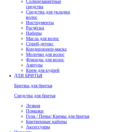
Солнцезащитные
средства
Средства для укладки
волос
Инструменты
Расчёски
Наборы
Масла для волос
Спрей-детокс
Кондиционер-маска
Молочко для волос
Флюиды для волос
Ампулы
Крем для кудрей
ДЛЯ БРИТЬЯ
Бритвы для бритья
Средства для бритья
Лезвия
Помазки
Гели / Пены/ Кремы для бритья
Бритвенные наборы
Аксессуары