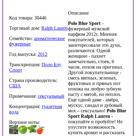
Описание
Код товара: 30446
Polo Blue Sport
–
Торговый дом:
Ralph Lauren
фужерный мужской
парфюм 2012г. Мнения
Семейство:
ароматические
покупателей, которых
фужерные
заинтересовали эти духи,
различаются. Одной
Год выпуска:
2012
женщине - пахнет
замечательно, стоек, 6
Транскрипция:
Поло Блу
часов, похож на оригинал.
Спорт
Другой покупательнице -
смесь мятных, зеленых,
Страна производитель:
фруктовых и пряных нот
США
похожа на любую зубную
пасту с мятой, но неплох.
Примечания:
сексуальный
Еще одной даме - амбра,
мускус, сандал и дубовый
Концентрация:
туалетная
мох – сексуально!
Polo
Blue
вода
Sport
Ralph
Lauren
-
покупайте и пробуйте! Не
Верхние ноты:
упустите возможность
купить аромат и рассказать