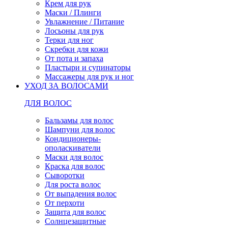
Крем для рук
Маски / Плинги
Увлажнение / Питание
Лосьоны для рук
Терки для ног
Скребки для кожи
От пота и запаха
Пластыри и супинаторы
Массажеры для рук и ног
УХОД ЗА ВОЛОСАМИ
ДЛЯ ВОЛОС
Бальзамы для волос
Шампуни для волос
Кондиционеры-
ополаскиватели
Маски для волос
Краска для волос
Сыворотки
Для роста волос
От выпадения волос
От перхоти
Защита для волос
Солнцезащитные