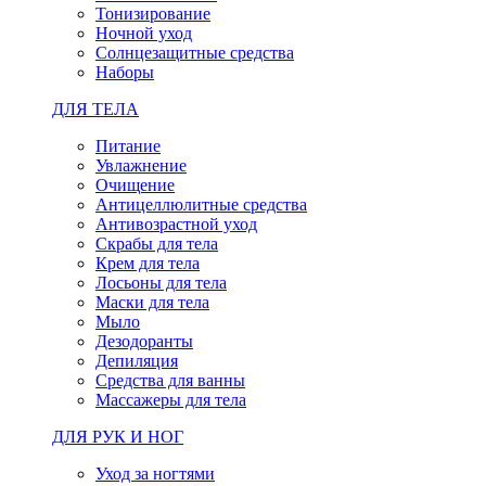
Тонизирование
Ночной уход
Солнцезащитные средства
Наборы
ДЛЯ ТЕЛА
Питание
Увлажнение
Очищение
Антицеллюлитные средства
Антивозрастной уход
Скрабы для тела
Крем для тела
Лосьоны для тела
Маски для тела
Мыло
Дезодоранты
Депиляция
Средства для ванны
Массажеры для тела
ДЛЯ РУК И НОГ
Уход за ногтями