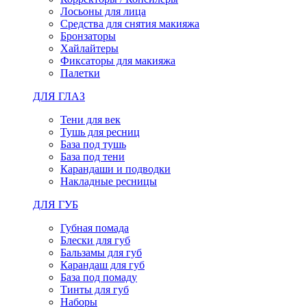
Лосьоны для лица
Средства для снятия макияжа
Бронзаторы
Хайлайтеры
Фиксаторы для макияжа
Палетки
ДЛЯ ГЛАЗ
Тени для век
Тушь для ресниц
База под тушь
База под тени
Карандаши и подводки
Накладные ресницы
ДЛЯ ГУБ
Губная помада
Блески для губ
Бальзамы для губ
Карандаш для губ
База под помаду
Тинты для губ
Наборы