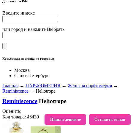
Доставка по РФ:
Введите индекс
или город и нажмите Выбрать
Курьерская доставка по городам:
Москва
Санкт-Петербург
Главная
→
ПАРФЮМЕРИЯ
→
Женская парфюмерия
→
Reminiscence
→ Heliotrope
Reminiscence
Heliotrope
Оценить:
Код товара: 46430
В избранное
Нашли дешевле
Оставить отзыв