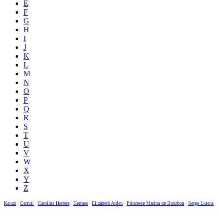
E
F
G
H
I
J
K
L
M
N
O
P
Q
R
S
T
U
V
W
X
Y
Z
Kenzo
|
Cerruti
|
Carolina Herrera
|
Hermes
|
Elizabeth Arden
|
Princesse Marina de Bourbon
|
Serge Lutens
|