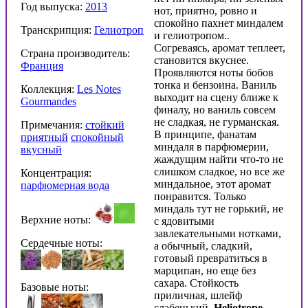
Год выпуска:
2013
нот, приятно, ровно и
спокойно пахнет миндалем
Транскрипция:
Гелиотроп
и гелиотропом..
Согреваясь, аромат теплеет,
Страна производитель:
становится вкуснее.
Франция
Проявляются ноты бобов
тонка и бензоина. Ваниль
Коллекция:
Les Notes
выходит на сцену ближе к
Gourmandes
финалу, но ваниль совсем
не сладкая, не гурманская.
Примечания:
стойкий
В принципе, фанатам
приятный
спокойный
миндаля в парфюмерии,
вкусный
жаждущим найти что-то не
слишком сладкое, но все же
Концентрация:
миндальное, этот аромат
парфюмерная вода
понравится. Только
миндаль тут не горький, не
Верхние ноты:
с ядовитыми
завлекательными нотками,
Сердечные ноты:
а обычный, сладкий,
готовый превратиться в
марципан, но еще без
сахара. Стойкость
Базовые ноты:
приличная, шлейф
слабенький.
Heliotrope