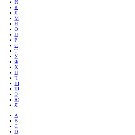
Й
К
Л
М
Н
О
П
Р
С
Т
У
Ф
Х
Ц
Ч
Ш
Щ
Э
Ю
Я
A
B
C
D