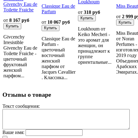
Loukhoum
Givenchy Eau de
Classique Eau de
Miss Beau
Toilette Fraiche
Parfum
от
318 руб
от
2 999 р
от
8 167 руб
от
10 067 руб
Loukhoum от
Miss Beau
Keiko Mecheri -
Givcenchy
Classique Eau de
от Noran
это аромат для
Irresistible
Parfum -
Perfumes -
женщин, он
Givenchy Eau de
цветочный
изготовле
принадлежит к
Toilette Fraiche -
восточный
2019 году
группе
цветочный
женский
Объедине
ориентальные...
фруктовый
парфюм от
Арабских
женский
Jacques Cavallier
Эмиратах..
парфюм...
. Классика...
Отзывы о товаре
Текст сообщения:
Ваше имя: