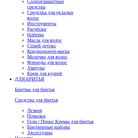
Солнцезащитные
средства
Средства для укладки
волос
Инструменты
Расчёски
Наборы
Масла для волос
Спрей-детокс
Кондиционер-маска
Молочко для волос
Флюиды для волос
Ампулы
Крем для кудрей
ДЛЯ БРИТЬЯ
Бритвы для бритья
Средства для бритья
Лезвия
Помазки
Гели / Пены/ Кремы для бритья
Бритвенные наборы
Аксессуары