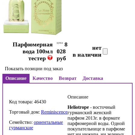
Парфюмерная
цена
8
нет
вода 100мл
028
в наличии
тестер
руб
Показать позиции под заказ
Описание
Качество
Возврат
Доставка
Описание
Код товара: 46430
Heliotrope
- восточный
Торговый дом:
Reminiscence
гурманский женский
парфюм 2013г. в формате
Семейство:
ориентальные
парфюмерной воды. Одной
гурманские
покупательнице в парфюме
нет ни инжира, ни зеленых