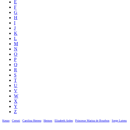
E
F
G
H
I
J
K
L
M
N
O
P
Q
R
S
T
U
V
W
X
Y
Z
Kenzo
|
Cerruti
|
Carolina Herrera
|
Hermes
|
Elizabeth Arden
|
Princesse Marina de Bourbon
|
Serge Lutens
|