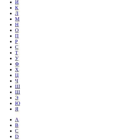
Й
К
Л
М
Н
О
П
Р
С
Т
У
Ф
Х
Ц
Ч
Ш
Щ
Э
Ю
Я
A
B
C
D