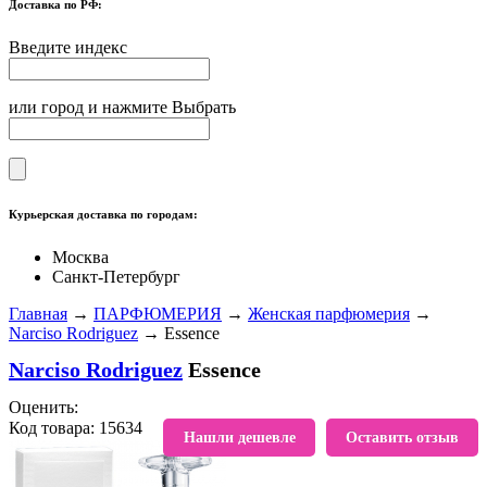
Доставка по РФ:
Введите индекс
или город и нажмите Выбрать
Курьерская доставка по городам:
Москва
Санкт-Петербург
Главная
→
ПАРФЮМЕРИЯ
→
Женская парфюмерия
→
Narciso Rodriguez
→ Essence
Narciso Rodriguez
Essence
Оценить:
Код товара: 15634
В избранное
Нашли дешевле
Оставить отзыв