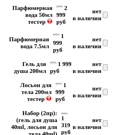
Парфюмерная
цена
2
нет
вода 50мл
999
в наличии
тестер
руб
цена
1
Парфюмерная
нет
999
вода 7.5мл
в наличии
руб
Гель для
цена
1 999
нет
душа 200мл
руб
в наличии
Лосьон для
цена
1
нет
тела 200мл
999
в наличии
тестер
руб
Набор (2пр):
цена
1
(гель для душа
нет
319
40ml, лосьон для
в наличии
руб
тела 40ml)