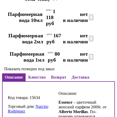
цена
1
Парфюмерная
нет
118
вода 10мл
в наличии
руб
Парфюмерная
цена
167
нет
вода 2мл
руб
в наличии
Парфюмерная
цена
80
нет
вода 1мл
руб
в наличии
Показать позиции под заказ
Описание
Качество
Возврат
Доставка
Описание
Код товара: 15634
Essence
– цветочный
Торговый дом:
Narciso
женский парфюм 2009г. от
Rodriguez
Alberto Morillas
. По-
разному отзываются