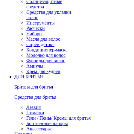
Солнцезащитные
средства
Средства для укладки
волос
Инструменты
Расчёски
Наборы
Масла для волос
Спрей-детокс
Кондиционер-маска
Молочко для волос
Флюиды для волос
Ампулы
Крем для кудрей
ДЛЯ БРИТЬЯ
Бритвы для бритья
Средства для бритья
Лезвия
Помазки
Гели / Пены/ Кремы для бритья
Бритвенные наборы
Аксессуары