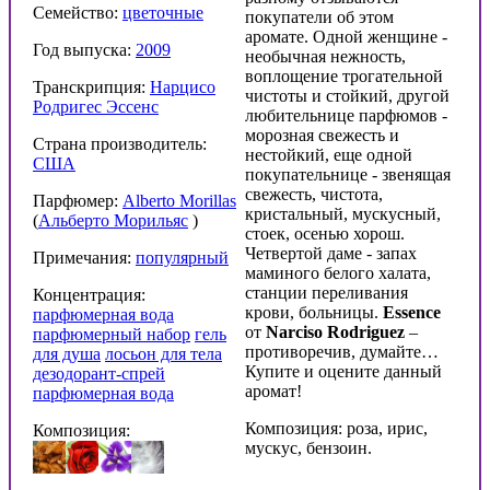
Семейство:
цветочные
покупатели об этом
аромате. Одной женщине -
Год выпуска:
2009
необычная нежность,
воплощение трогательной
Транскрипция:
Нарцисо
чистоты и стойкий, другой
Родригес Эссенс
любительнице парфюмов -
морозная свежесть и
Страна производитель:
нестойкий, еще одной
США
покупательнице - звенящая
свежесть, чистота,
Парфюмер:
Alberto Morillas
кристальный, мускусный,
(
Альберто Морильяс
)
стоек, осенью хорош.
Четвертой даме - запах
Примечания:
популярный
маминого белого халата,
станции переливания
Концентрация:
крови, больницы.
Essence
парфюмерная вода
от
Narciso Rodriguez
–
парфюмерный набор
гель
противоречив, думайте…
для душа
лосьон для тела
Купите и оцените данный
дезодорант-спрей
аромат!
парфюмерная вода
Композиция: роза, ирис,
Композиция:
мускус, бензоин.