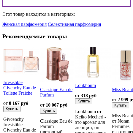
Этот товар находится в категориях:
Женская парфюмерия
Селективная парфюмерия
Рекомендуемые товары
Irresistible
Loukhoum
Givenchy Eau de
Classique Eau de
Miss Beau
Toilette Fraiche
Parfum
от
318 руб
от
2 999 р
от
8 167 руб
от
10 067 руб
Loukhoum от
Miss Beau
Keiko Mecheri -
Givcenchy
Classique Eau de
от Noran
это аромат для
Irresistible
Parfum -
Perfumes -
женщин, он
Givenchy Eau de
цветочный
изготовле
принадлежит к