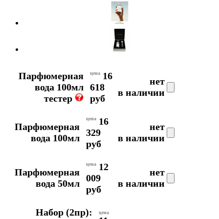
Парфюмерная
цена
16
нет
вода 100мл
618
в наличии
тестер
руб
цена
16
Парфюмерная
нет
329
вода 100мл
в наличии
руб
цена
12
Парфюмерная
нет
009
вода 50мл
в наличии
руб
Набор (2пр):
цена