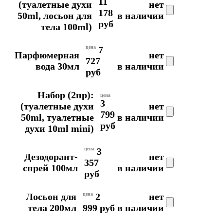
11
(туалетные духи
нет
178
50ml, лосьон для
в наличии
руб
тела 100ml)
цена
7
Парфюмерная
нет
727
вода 30мл
в наличии
руб
Набор (2пр):
цена
3
(туалетные духи
нет
799
50ml, туалетные
в наличии
руб
духи 10ml mini)
цена
3
Дезодорант-
нет
357
спрей 100мл
в наличии
руб
Лосьон для
цена
2
нет
тела 200мл
999 руб
в наличии