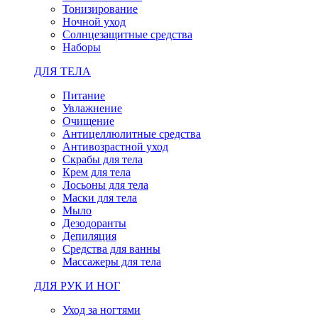
Тонизирование
Ночной уход
Солнцезащитные средства
Наборы
ДЛЯ ТЕЛА
Питание
Увлажнение
Очищение
Антицеллюлитные средства
Антивозрастной уход
Скрабы для тела
Крем для тела
Лосьоны для тела
Маски для тела
Мыло
Дезодоранты
Депиляция
Средства для ванны
Массажеры для тела
ДЛЯ РУК И НОГ
Уход за ногтями