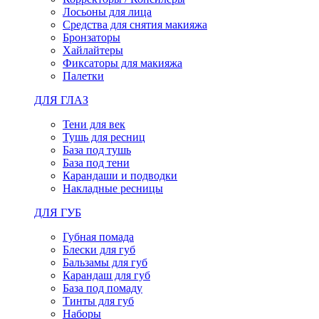
Лосьоны для лица
Средства для снятия макияжа
Бронзаторы
Хайлайтеры
Фиксаторы для макияжа
Палетки
ДЛЯ ГЛАЗ
Тени для век
Тушь для ресниц
База под тушь
База под тени
Карандаши и подводки
Накладные ресницы
ДЛЯ ГУБ
Губная помада
Блески для губ
Бальзамы для губ
Карандаш для губ
База под помаду
Тинты для губ
Наборы