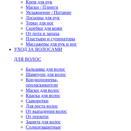
Крем для рук
Маски / Плинги
Увлажнение / Питание
Лосьоны для рук
Терки для ног
Скребки для кожи
От пота и запаха
Пластыри и супинаторы
Массажеры для рук и ног
УХОД ЗА ВОЛОСАМИ
ДЛЯ ВОЛОС
Бальзамы для волос
Шампуни для волос
Кондиционеры-
ополаскиватели
Маски для волос
Краска для волос
Сыворотки
Для роста волос
От выпадения волос
От перхоти
Защита для волос
Солнцезащитные