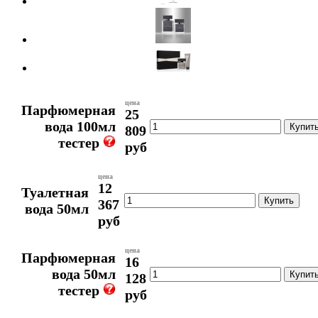
цена
Парфюмерная
25
вода 100мл
809
тестер
руб
цена
12
Туалетная
367
вода 50мл
руб
цена
Парфюмерная
16
вода 50мл
128
тестер
руб