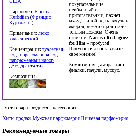
США
покупательнице -
необычный и
Парфюмер:
Francis
притягательный, пахнет
Kurkdjian
(
Францис
мхом, глиной, чуть пачули и
Куркджан
)
амброй, все это пропитано
теплым дождем. Очень
Примечания:
люкс
стойкий.
Narciso Rodriguez
классический
for
Him
– пробуем!
Покупайте и составляйте
Концентрация:
туалетная
свое мнение!
вода
парфюмерная вода
парфюмерный набор
Композиция: , амбра, лист
дезодорант-стик
фиалки, пачули, мускус.
Композиция:
Этот товар находится в категориях:
Хиты продаж
Мужская парфюмерия
Нишевая парфюмерия
Рекомендуемые товары