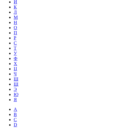
Й
К
Л
М
Н
О
П
Р
С
Т
У
Ф
Х
Ц
Ч
Ш
Щ
Э
Ю
Я
A
B
C
D