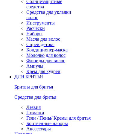
Солнцезащитные
средства
Средства для укладки
волос
Инструменты
Расчёски
Наборы
Масла для волос
Спрей-детокс
Кондиционер-маска
Молочко для волос
Флюиды для волос
Ампулы
Крем для кудрей
ДЛЯ БРИТЬЯ
Бритвы для бритья
Средства для бритья
Лезвия
Помазки
Гели / Пены/ Кремы для бритья
Бритвенные наборы
Аксессуары