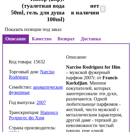
(туалетная вода
нет
50ml, гель для душа
в наличии
100ml)
Показать позиции под заказ
Описание
Качество
Возврат
Доставка
Описание
Код товара: 15632
Narciso Rodriguez for Him
Торговый дом:
Narciso
– мужской фужерный
Rodriguez
парфюм 2007г. от
Francis
Kurkdjian
. Мнения
Семейство:
ароматические
покупателей, которых
фужерные
заинтересовали эти духи,
различаются. Одной
Год выпуска:
2007
любительнице парфюмов -
жесткий, чисто мужской с
Транскрипция:
Нарцисо
металлическим характером,
Родригес фо Хим
другой даме - терпкий до
невозможности чистый
Страна производитель:
пачули, еще одной