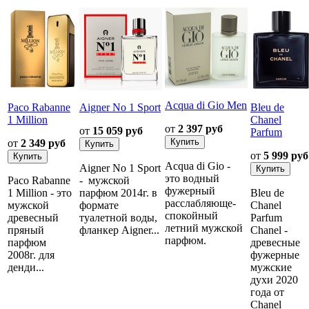
Acqua di Gio Men
Paco Rabanne
Aigner No 1 Sport
Bleu de
1 Million
Chanel
от
2 397 руб
от
15 059 руб
Parfum
от
2 349 руб
от
5 999 руб
Acqua di Gio -
Aigner No 1 Sport
это водный
Paco Rabanne
- мужской
фужерный
1 Million - это
парфюм 2014г. в
Bleu de
расслабляюще-
мужской
формате
Chanel
спокойный
древесный
туалетной воды,
Parfum
летний мужской
пряный
фланкер Aigner...
Chanel -
парфюм.
парфюм
древесные
2008г. для
фужерные
денди...
мужские
духи 2020
года от
Chanel