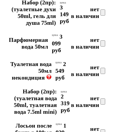
Набор (2пр):
цена
3
(туалетные духи
нет
149
50ml, гель для
в наличии
руб
душа 75ml)
цена
3
Парфюмерная
нет
099
вода 50мл
в наличии
руб
Туалетная вода
цена
2
нет
50мл
549
в наличии
некондиция
руб
Набор (2пр):
цена
2
(туалетная вода
нет
319
50ml, туалетная
в наличии
руб
вода 7.5ml mini)
Лосьон после
цена
1
нет