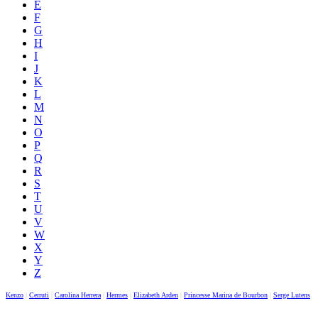
E
F
G
H
I
J
K
L
M
N
O
P
Q
R
S
T
U
V
W
X
Y
Z
Kenzo
|
Cerruti
|
Carolina Herrera
|
Hermes
|
Elizabeth Arden
|
Princesse Marina de Bourbon
|
Serge Lutens
|