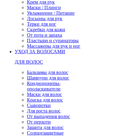
Крем для рук
Маски / Плинги
Увлажнение / Питание
Лосьоны для рук
Терки для ног
Скребки для кожи
От пота и запаха
Пластыри и супинаторы
Массажеры для рук и ног
УХОД ЗА ВОЛОСАМИ
ДЛЯ ВОЛОС
Бальзамы для волос
Шампуни для волос
Кондиционеры-
ополаскиватели
Маски для волос
Краска для волос
Сыворотки
Для роста волос
От выпадения волос
От перхоти
Защита для волос
Солнцезащитные