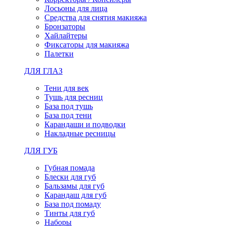
Лосьоны для лица
Средства для снятия макияжа
Бронзаторы
Хайлайтеры
Фиксаторы для макияжа
Палетки
ДЛЯ ГЛАЗ
Тени для век
Тушь для ресниц
База под тушь
База под тени
Карандаши и подводки
Накладные ресницы
ДЛЯ ГУБ
Губная помада
Блески для губ
Бальзамы для губ
Карандаш для губ
База под помаду
Тинты для губ
Наборы