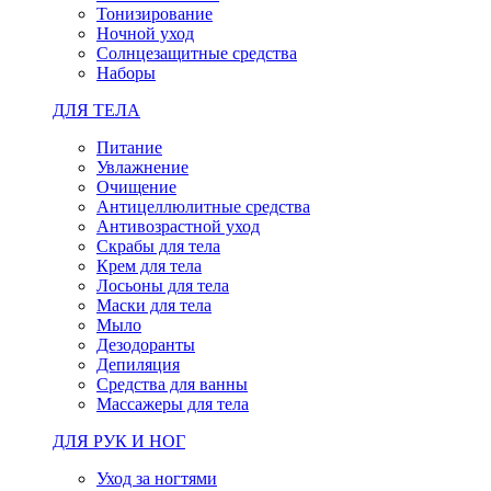
Тонизирование
Ночной уход
Солнцезащитные средства
Наборы
ДЛЯ ТЕЛА
Питание
Увлажнение
Очищение
Антицеллюлитные средства
Антивозрастной уход
Скрабы для тела
Крем для тела
Лосьоны для тела
Маски для тела
Мыло
Дезодоранты
Депиляция
Средства для ванны
Массажеры для тела
ДЛЯ РУК И НОГ
Уход за ногтями