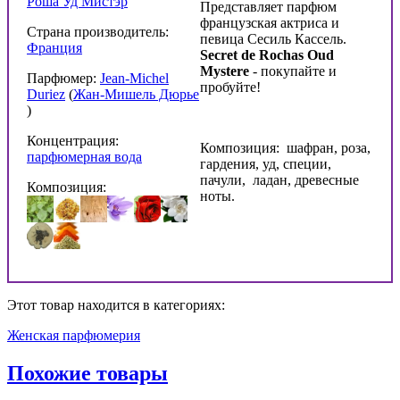
Роша Уд Мистэр
Представляет парфюм
французская актриса и
Страна производитель:
певица Сесиль Кассель.
Франция
Secret
de
Rochas
Oud
Mystere
- покупайте и
Парфюмер:
Jean-Michel
пробуйте!
Duriez
(
Жан-Мишель Дюрье
)
Концентрация:
Композиция: шафран, роза,
парфюмерная вода
гардения, уд, специи,
пачули, ладан, древесные
Композиция:
ноты.
Этот товар находится в категориях:
Женская парфюмерия
Похожие товары