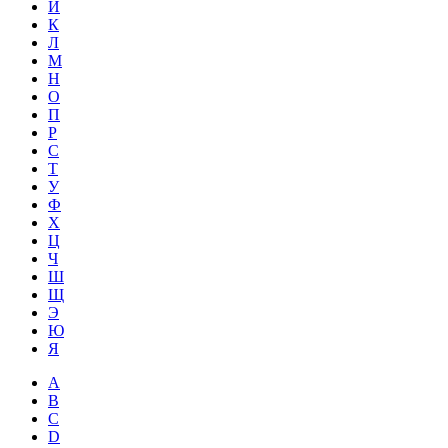
Й
К
Л
М
Н
О
П
Р
С
Т
У
Ф
Х
Ц
Ч
Ш
Щ
Э
Ю
Я
A
B
C
D