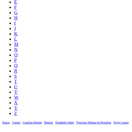
E
F
G
H
I
J
K
L
M
N
O
P
Q
R
S
T
U
V
W
X
Y
Z
Kenzo
|
Cerruti
|
Carolina Herrera
|
Hermes
|
Elizabeth Arden
|
Princesse Marina de Bourbon
|
Serge Lutens
|