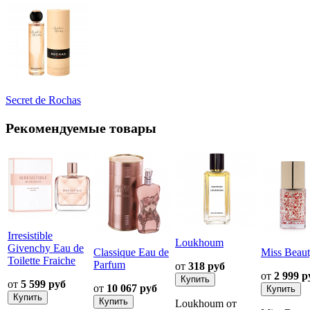
Secret de Rochas
Рекомендуемые товары
Irresistible
Loukhoum
Givenchy Eau de
Classique Eau de
Miss Beau
Toilette Fraiche
Parfum
от
318 руб
от
2 999 р
от
5 599 руб
от
10 067 руб
Loukhoum от