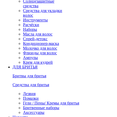
Солнцезащитные
средства
Средства для укладки
волос
Инструменты
Расчёски
Наборы
Масла для волос
Спрей-детокс
Кондиционер-маска
Молочко для волос
Флюиды для волос
Ампулы
Крем для кудрей
ДЛЯ БРИТЬЯ
Бритвы для бритья
Средства для бритья
Лезвия
Помазки
Гели / Пены/ Кремы для бритья
Бритвенные наборы
Аксессуары