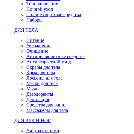
Тонизирование
Ночной уход
Солнцезащитные средства
Наборы
ДЛЯ ТЕЛА
Питание
Увлажнение
Очищение
Антицеллюлитные средства
Антивозрастной уход
Скрабы для тела
Крем для тела
Лосьоны для тела
Маски для тела
Мыло
Дезодоранты
Депиляция
Средства для ванны
Массажеры для тела
ДЛЯ РУК И НОГ
Уход за ногтями