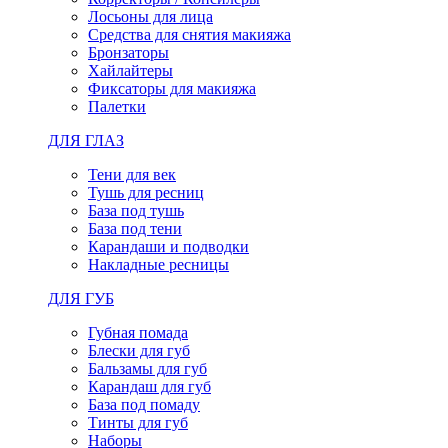
Лосьоны для лица
Средства для снятия макияжа
Бронзаторы
Хайлайтеры
Фиксаторы для макияжа
Палетки
ДЛЯ ГЛАЗ
Тени для век
Тушь для ресниц
База под тушь
База под тени
Карандаши и подводки
Накладные ресницы
ДЛЯ ГУБ
Губная помада
Блески для губ
Бальзамы для губ
Карандаш для губ
База под помаду
Тинты для губ
Наборы