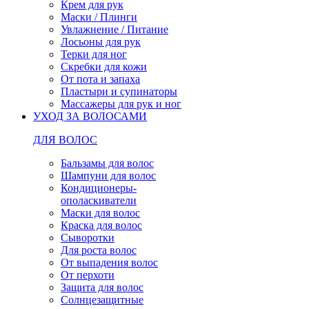
Крем для рук
Маски / Плинги
Увлажнение / Питание
Лосьоны для рук
Терки для ног
Скребки для кожи
От пота и запаха
Пластыри и супинаторы
Массажеры для рук и ног
УХОД ЗА ВОЛОСАМИ
ДЛЯ ВОЛОС
Бальзамы для волос
Шампуни для волос
Кондиционеры-
ополаскиватели
Маски для волос
Краска для волос
Сыворотки
Для роста волос
От выпадения волос
От перхоти
Защита для волос
Солнцезащитные