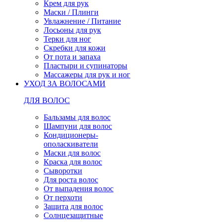
Крем для рук
Маски / Плинги
Увлажнение / Питание
Лосьоны для рук
Терки для ног
Скребки для кожи
От пота и запаха
Пластыри и супинаторы
Массажеры для рук и ног
УХОД ЗА ВОЛОСАМИ
ДЛЯ ВОЛОС
Бальзамы для волос
Шампуни для волос
Кондиционеры-
ополаскиватели
Маски для волос
Краска для волос
Сыворотки
Для роста волос
От выпадения волос
От перхоти
Защита для волос
Солнцезащитные