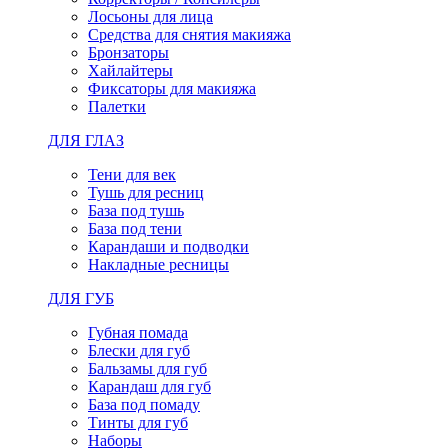
Лосьоны для лица
Средства для снятия макияжа
Бронзаторы
Хайлайтеры
Фиксаторы для макияжа
Палетки
ДЛЯ ГЛАЗ
Тени для век
Тушь для ресниц
База под тушь
База под тени
Карандаши и подводки
Накладные ресницы
ДЛЯ ГУБ
Губная помада
Блески для губ
Бальзамы для губ
Карандаш для губ
База под помаду
Тинты для губ
Наборы