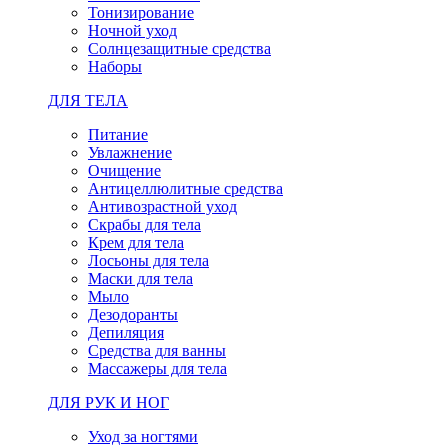
Тонизирование
Ночной уход
Солнцезащитные средства
Наборы
ДЛЯ ТЕЛА
Питание
Увлажнение
Очищение
Антицеллюлитные средства
Антивозрастной уход
Скрабы для тела
Крем для тела
Лосьоны для тела
Маски для тела
Мыло
Дезодоранты
Депиляция
Средства для ванны
Массажеры для тела
ДЛЯ РУК И НОГ
Уход за ногтями