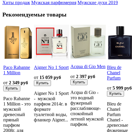
Хиты продаж
Мужская парфюмерия
Мужские духи 2019
Рекомендуемые товары
Acqua di Gio Men
Paco Rabanne
Aigner No 1 Sport
Bleu de
1 Million
Chanel
от
2 397 руб
от
15 059 руб
Parfum
от
2 349 руб
от
5 999 руб
Acqua di Gio -
Aigner No 1 Sport
это водный
Paco Rabanne
- мужской
фужерный
1 Million - это
парфюм 2014г. в
Bleu de
расслабляюще-
мужской
формате
Chanel
спокойный
древесный
туалетной воды,
Parfum
летний мужской
пряный
фланкер Aigner...
Chanel -
парфюм.
парфюм
древесные
2008г. для
фужерные