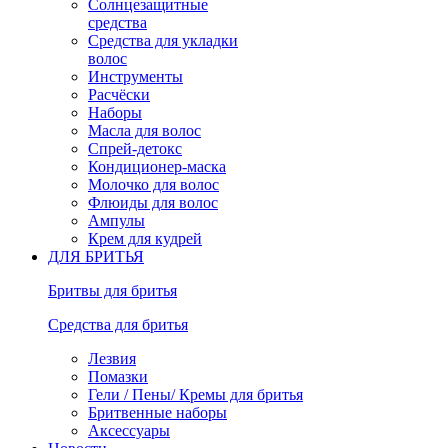
Солнцезащитные
средства
Средства для укладки
волос
Инструменты
Расчёски
Наборы
Масла для волос
Спрей-детокс
Кондиционер-маска
Молочко для волос
Флюиды для волос
Ампулы
Крем для кудрей
ДЛЯ БРИТЬЯ
Бритвы для бритья
Средства для бритья
Лезвия
Помазки
Гели / Пены/ Кремы для бритья
Бритвенные наборы
Аксессуары