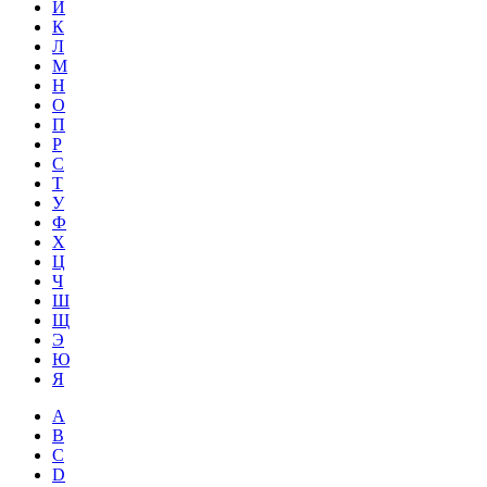
Й
К
Л
М
Н
О
П
Р
С
Т
У
Ф
Х
Ц
Ч
Ш
Щ
Э
Ю
Я
A
B
C
D