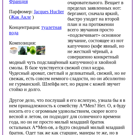
Франция
очаровательного. Вещает в
пределах заявленных нот:
Парфюмер:
Jacques Huclier
бергамот, сначала яркий,
(
Жак Акле
)
быстро уходит на второй
план и на протяжении
Концентрация:
туалетная
всего звучания просто
вода
«подсвечивает» основное
звучание, состоящее из нот
Композиция:
капуччино (кофе явный, но
не жесткий чёрный, а
совершенно конкретный
модный чуть подслащённый капуччино) и хвойной
смолы. В базе чувствуется свежий спил кедра.
Чудесный аромат, светлый и деликатный, свежий, но не
свежак, есть совсем немного сладости, но он абсолютно
не гурманский. Шлейфа нет, но рядом с кожей звучит
стойко и долго.
Другое дело, что послушай я его вслепую, узнала бы я в
нем принадлежность к семейству A*Men? Нет. О, я буду
носить его с огромным удовольствием, скорее всего
весной и летом, он подходит для солнечного времени
года, но он не просто милый младший братик
остальных A*Men-ов, а будто сводный милый младший
братик. Одет так же как старшие, манеры те же, но в