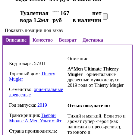
Туалетная
цена
167
нет
вода 1.2мл
руб
в наличии
Показать позиции под заказ
Описание
Качество
Возврат
Доставка
Описание
Код товара: 57311
A*Men Ultimate Thierry
Торговый дом:
Thierry
Mugler
- ориентальные
Mugler
древесные мужские духи
2019 года от Thierry Mugler
Семейство:
ориентальные
древесные
Год выпуска:
2019
Отзыв покупателя:
Транскрипция:
Тьерри
Тихий и мягкий. Если это и
Мюлье А Мен Ультимэйт
аромат супер~героя (как
написали в пресс-релизе),
Страна производитель:
то юного и