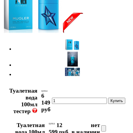
Туалетная
цена
6
вода
149
100мл
руб
тестер
Туалетная
цена
12
нет
вода 100мл
599 руб
в наличии