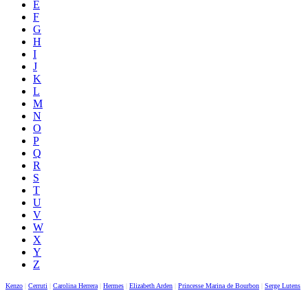
E
F
G
H
I
J
K
L
M
N
O
P
Q
R
S
T
U
V
W
X
Y
Z
Kenzo
|
Cerruti
|
Carolina Herrera
|
Hermes
|
Elizabeth Arden
|
Princesse Marina de Bourbon
|
Serge Lutens
|