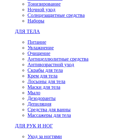
Тонизирование
Ночной уход
Солнцезащитные средства
Наборы
ДЛЯ ТЕЛА
Питание
Увлажнение
Очищение
Антицеллюлитные средства
Антивозрастной уход
Скрабы для тела
Крем для тела
Лосьоны для тела
Маски для тела
Мыло
Дезодоранты
Депиляция
Средства для ванны
Массажеры для тела
ДЛЯ РУК И НОГ
Уход за ногтями