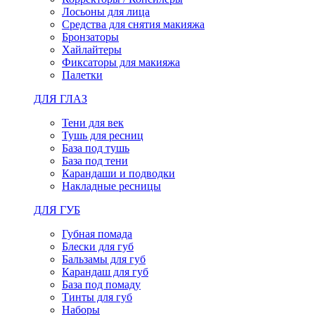
Лосьоны для лица
Средства для снятия макияжа
Бронзаторы
Хайлайтеры
Фиксаторы для макияжа
Палетки
ДЛЯ ГЛАЗ
Тени для век
Тушь для ресниц
База под тушь
База под тени
Карандаши и подводки
Накладные ресницы
ДЛЯ ГУБ
Губная помада
Блески для губ
Бальзамы для губ
Карандаш для губ
База под помаду
Тинты для губ
Наборы