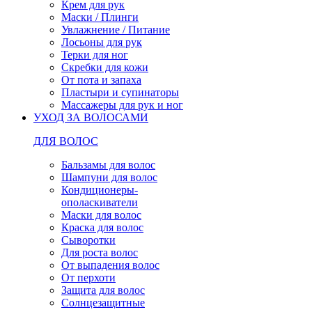
Крем для рук
Маски / Плинги
Увлажнение / Питание
Лосьоны для рук
Терки для ног
Скребки для кожи
От пота и запаха
Пластыри и супинаторы
Массажеры для рук и ног
УХОД ЗА ВОЛОСАМИ
ДЛЯ ВОЛОС
Бальзамы для волос
Шампуни для волос
Кондиционеры-
ополаскиватели
Маски для волос
Краска для волос
Сыворотки
Для роста волос
От выпадения волос
От перхоти
Защита для волос
Солнцезащитные