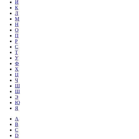
Й
К
Л
М
Н
О
П
Р
С
Т
У
Ф
Х
Ц
Ч
Ш
Щ
Э
Ю
Я
A
B
C
D