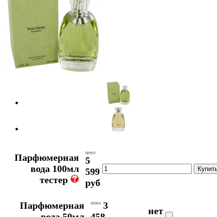
цена
Парфюмерная
5
вода 100мл
599
тестер
руб
Парфюмерная
цена
3
нет
вода 50мл
458