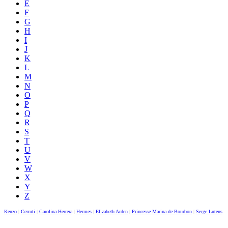
E
F
G
H
I
J
K
L
M
N
O
P
Q
R
S
T
U
V
W
X
Y
Z
Kenzo
|
Cerruti
|
Carolina Herrera
|
Hermes
|
Elizabeth Arden
|
Princesse Marina de Bourbon
|
Serge Lutens
|