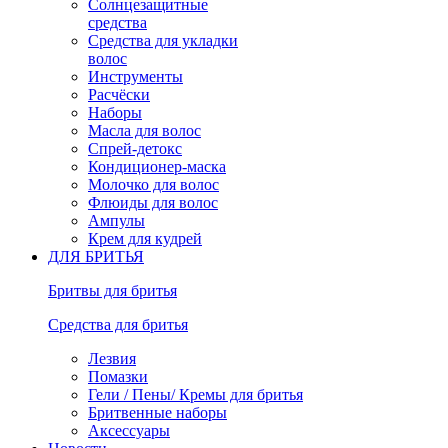
Солнцезащитные
средства
Средства для укладки
волос
Инструменты
Расчёски
Наборы
Масла для волос
Спрей-детокс
Кондиционер-маска
Молочко для волос
Флюиды для волос
Ампулы
Крем для кудрей
ДЛЯ БРИТЬЯ
Бритвы для бритья
Средства для бритья
Лезвия
Помазки
Гели / Пены/ Кремы для бритья
Бритвенные наборы
Аксессуары