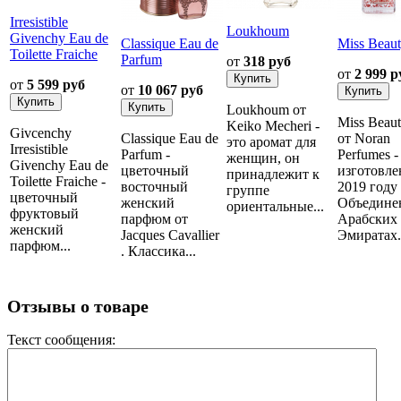
Irresistible
Loukhoum
Givenchy Eau de
Classique Eau de
Miss Beau
Toilette Fraiche
Parfum
от
318 руб
от
2 999 р
от
5 599 руб
от
10 067 руб
Loukhoum от
Miss Beau
Keiko Mecheri -
Givcenchy
Classique Eau de
от Noran
это аромат для
Irresistible
Parfum -
Perfumes -
женщин, он
Givenchy Eau de
цветочный
изготовле
принадлежит к
Toilette Fraiche -
восточный
2019 году
группе
цветочный
женский
Объедине
ориентальные...
фруктовый
парфюм от
Арабских
женский
Jacques Cavallier
Эмиратах..
парфюм...
. Классика...
Отзывы о товаре
Текст сообщения: