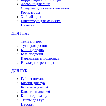
Лосьоны для лица
Средства для снятия макияжа
Бронзаторы
Хайлайтеры
Фиксаторы для макияжа
Палетки
ДЛЯ ГЛАЗ
Тени для век
Тушь для ресниц
База под тушь
База под тени
Карандаши и подводки
Накладные ресницы
ДЛЯ ГУБ
Губная помада
Блески для губ
Бальзамы для губ
Карандаш для губ
База под помаду
Тинты для губ
Наборы