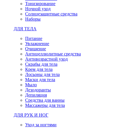
Тонизирование
Ночной уход
Солнцезащитные средства
Наборы
ДЛЯ ТЕЛА
Питание
Увлажнение
Очищение
Антицеллюлитные средства
Антивозрастной уход
Скрабы для тела
Крем для тела
Лосьоны для тела
Маски для тела
Мыло
Дезодоранты
Депиляция
Средства для ванны
Массажеры для тела
ДЛЯ РУК И НОГ
Уход за ногтями