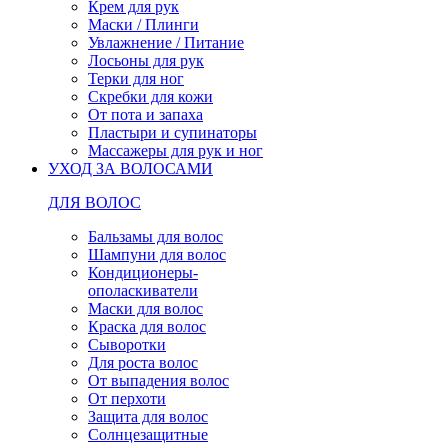
Крем для рук
Маски / Плинги
Увлажнение / Питание
Лосьоны для рук
Терки для ног
Скребки для кожи
От пота и запаха
Пластыри и супинаторы
Массажеры для рук и ног
УХОД ЗА ВОЛОСАМИ
ДЛЯ ВОЛОС
Бальзамы для волос
Шампуни для волос
Кондиционеры-
ополаскиватели
Маски для волос
Краска для волос
Сыворотки
Для роста волос
От выпадения волос
От перхоти
Защита для волос
Солнцезащитные