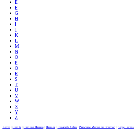
E
F
G
H
I
J
K
L
M
N
O
P
Q
R
S
T
U
V
W
X
Y
Z
Kenzo
|
Cerruti
|
Carolina Herrera
|
Hermes
|
Elizabeth Arden
|
Princesse Marina de Bourbon
|
Serge Lutens
|