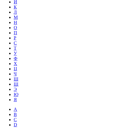
Й
К
Л
М
Н
О
П
Р
С
Т
У
Ф
Х
Ц
Ч
Ш
Щ
Э
Ю
Я
A
B
C
D