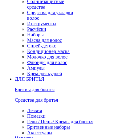
Солнцезащитные
средства
Средства для укладки
волос
Инструменты
Расчёски
Наборы
Масла для волос
Спрей-детокс
Кондиционер-маска
Молочко для волос
Флюиды для волос
Ампулы
Крем для кудрей
ДЛЯ БРИТЬЯ
Бритвы для бритья
Средства для бритья
Лезвия
Помазки
Гели / Пены/ Кремы для бритья
Бритвенные наборы
Аксессуары