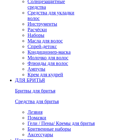
Солнцезащитные
средства
Средства для укладки
волос
Инструменты
Расчёски
Наборы
Масла для волос
Спрей-детокс
Кондиционер-маска
Молочко для волос
Флюиды для волос
Ампулы
Крем для кудрей
ДЛЯ БРИТЬЯ
Бритвы для бритья
Средства для бритья
Лезвия
Помазки
Гели / Пены/ Кремы для бритья
Бритвенные наборы
Аксессуары