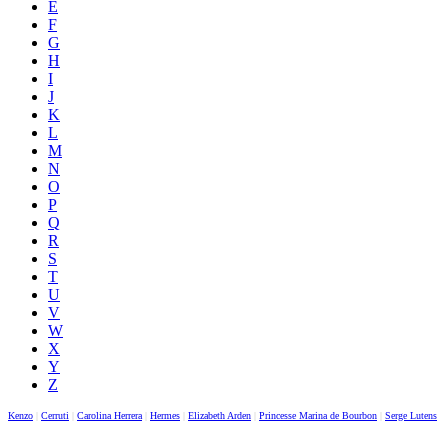
E
F
G
H
I
J
K
L
M
N
O
P
Q
R
S
T
U
V
W
X
Y
Z
Kenzo
|
Cerruti
|
Carolina Herrera
|
Hermes
|
Elizabeth Arden
|
Princesse Marina de Bourbon
|
Serge Lutens
|