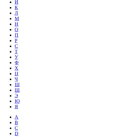
Й
К
Л
М
Н
О
П
Р
С
Т
У
Ф
Х
Ц
Ч
Ш
Щ
Э
Ю
Я
A
B
C
D