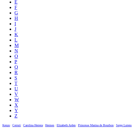
E
F
G
H
I
J
K
L
M
N
O
P
Q
R
S
T
U
V
W
X
Y
Z
Kenzo
|
Cerruti
|
Carolina Herrera
|
Hermes
|
Elizabeth Arden
|
Princesse Marina de Bourbon
|
Serge Lutens
|