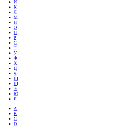
Й
К
Л
М
Н
О
П
Р
С
Т
У
Ф
Х
Ц
Ч
Ш
Щ
Э
Ю
Я
A
B
C
D