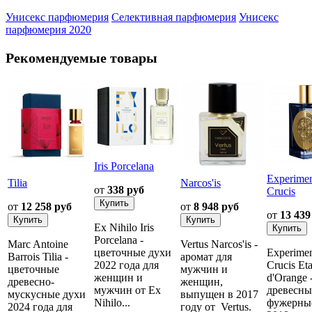
Унисекс парфюмерия
Селективная парфюмерия
Унисекс
парфюмерия 2020
Рекомендуемые товары
Iris Porcelana
Experime
Tilia
Narcos'is
от
338 руб
Crucis
от
12 258 руб
от
8 948 руб
от
13 439
Ex Nihilo Iris
Porcelana -
Marc Antoine
Vertus Narcos'is -
цветочные духи
Experime
Barrois Tilia -
аромат для
2022 года для
Crucis Eta
цветочные
мужчин и
женщин и
d'Orange 
древесно-
женщин,
мужчин от Ex
древесны
мускусные духи
выпущен в 2017
Nihilo...
фужерны
2024 года для
году от Vertus.