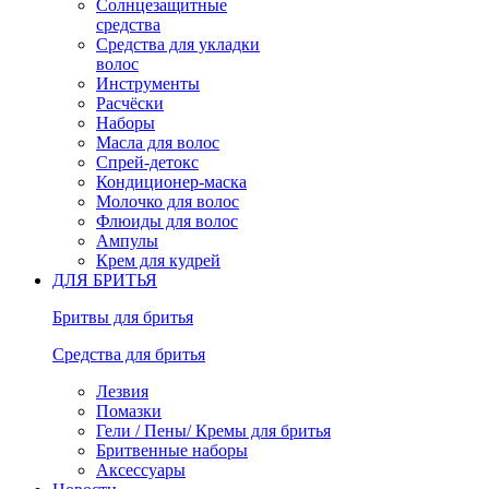
Солнцезащитные
средства
Средства для укладки
волос
Инструменты
Расчёски
Наборы
Масла для волос
Спрей-детокс
Кондиционер-маска
Молочко для волос
Флюиды для волос
Ампулы
Крем для кудрей
ДЛЯ БРИТЬЯ
Бритвы для бритья
Средства для бритья
Лезвия
Помазки
Гели / Пены/ Кремы для бритья
Бритвенные наборы
Аксессуары