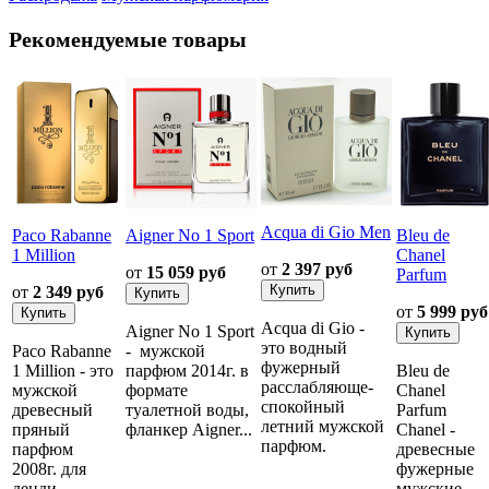
Рекомендуемые товары
Acqua di Gio Men
Paco Rabanne
Aigner No 1 Sport
Bleu de
1 Million
Chanel
от
2 397 руб
от
15 059 руб
Parfum
от
2 349 руб
от
5 999 руб
Acqua di Gio -
Aigner No 1 Sport
это водный
Paco Rabanne
- мужской
фужерный
1 Million - это
парфюм 2014г. в
Bleu de
расслабляюще-
мужской
формате
Chanel
спокойный
древесный
туалетной воды,
Parfum
летний мужской
пряный
фланкер Aigner...
Chanel -
парфюм.
парфюм
древесные
2008г. для
фужерные
денди...
мужские