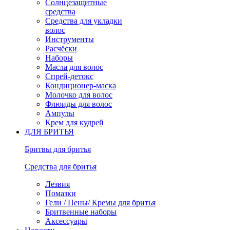
Солнцезащитные
средства
Средства для укладки
волос
Инструменты
Расчёски
Наборы
Масла для волос
Спрей-детокс
Кондиционер-маска
Молочко для волос
Флюиды для волос
Ампулы
Крем для кудрей
ДЛЯ БРИТЬЯ
Бритвы для бритья
Средства для бритья
Лезвия
Помазки
Гели / Пены/ Кремы для бритья
Бритвенные наборы
Аксессуары