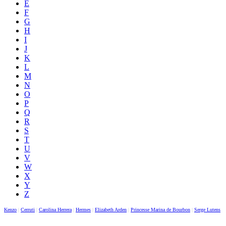
E
F
G
H
I
J
K
L
M
N
O
P
Q
R
S
T
U
V
W
X
Y
Z
Kenzo
|
Cerruti
|
Carolina Herrera
|
Hermes
|
Elizabeth Arden
|
Princesse Marina de Bourbon
|
Serge Lutens
|