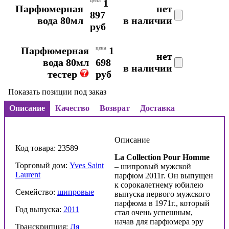
цена
1
Парфюмерная
нет
897
вода 80мл
в наличии
руб
Парфюмерная
цена
1
нет
вода 80мл
698
в наличии
тестер
руб
Показать позиции под заказ
Описание
Качество
Возврат
Доставка
Описание
Код товара: 23589
La Collection Pour Homme
Торговый дом:
Yves Saint
– шипровый мужской
Laurent
парфюм 2011г. Он выпущен
к сорокалетнему юбилею
Семейство:
шипровые
выпуска первого мужского
парфюма в 1971г., который
Год выпуска:
2011
стал очень успешным,
начав для парфюмера эру
Транскрипция:
Ля