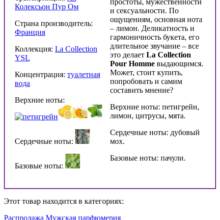
простоты, мужественности
Колексьон Пур Ом
и сексуальности. По
ощущениям, основная нота
Страна производитель:
– лимон. Деликатность и
Франция
гармоничность букета, его
длительное звучание – все
Коллекция:
La Collection
это делает
La Collection
YSL
Pour Homme
выдающимся.
Может, стоит купить,
Концентрация:
туалетная
попробовать и самим
вода
составить мнение?
Верхние ноты:
Верхние ноты: петигрейн,
лимон, цитрусы, мята.
Сердечные ноты: дубовый
Сердечные ноты:
мох.
Базовые ноты: пачули.
Базовые ноты:
Этот товар находится в категориях:
Распродажа
Мужская парфюмерия