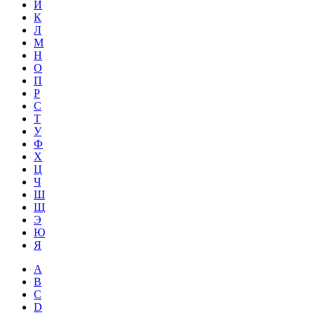
Й
К
Л
М
Н
О
П
Р
С
Т
У
Ф
Х
Ц
Ч
Ш
Щ
Э
Ю
Я
A
B
C
D