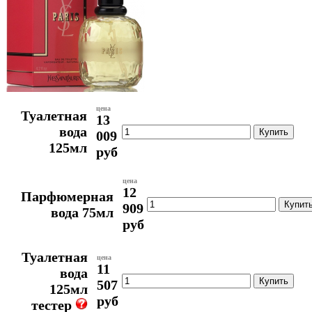
цена
Туалетная
13
вода
009
125мл
руб
цена
12
Парфюмерная
909
вода 75мл
руб
Туалетная
цена
11
вода
507
125мл
руб
тестер