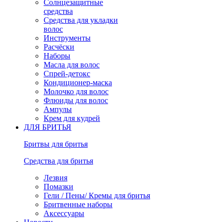
Солнцезащитные
средства
Средства для укладки
волос
Инструменты
Расчёски
Наборы
Масла для волос
Спрей-детокс
Кондиционер-маска
Молочко для волос
Флюиды для волос
Ампулы
Крем для кудрей
ДЛЯ БРИТЬЯ
Бритвы для бритья
Средства для бритья
Лезвия
Помазки
Гели / Пены/ Кремы для бритья
Бритвенные наборы
Аксессуары