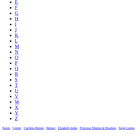
E
F
G
H
I
J
K
L
M
N
O
P
Q
R
S
T
U
V
W
X
Y
Z
Kenzo
|
Cerruti
|
Carolina Herrera
|
Hermes
|
Elizabeth Arden
|
Princesse Marina de Bourbon
|
Serge Lutens
|