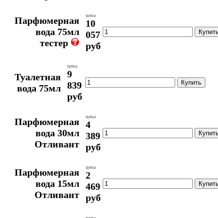
цена
Парфюмерная
10
вода 75мл
057
тестер
руб
цена
9
Туалетная
839
вода 75мл
руб
цена
Парфюмерная
4
вода 30мл
389
Отливант
руб
цена
Парфюмерная
2
вода 15мл
469
Отливант
руб
цена