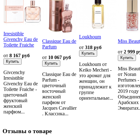
Irresistible
Loukhoum
Givenchy Eau de
Classique Eau de
Miss Beau
Toilette Fraiche
Parfum
от
318 руб
от
2 999 р
от
8 167 руб
от
10 067 руб
Loukhoum от
Miss Beau
Keiko Mecheri -
Givcenchy
Classique Eau de
от Noran
это аромат для
Irresistible
Parfum -
Perfumes -
женщин, он
Givenchy Eau de
цветочный
изготовле
принадлежит к
Toilette Fraiche -
восточный
2019 году
группе
цветочный
женский
Объедине
ориентальные...
фруктовый
парфюм от
Арабских
женский
Jacques Cavallier
Эмиратах..
парфюм...
. Классика...
Отзывы о товаре