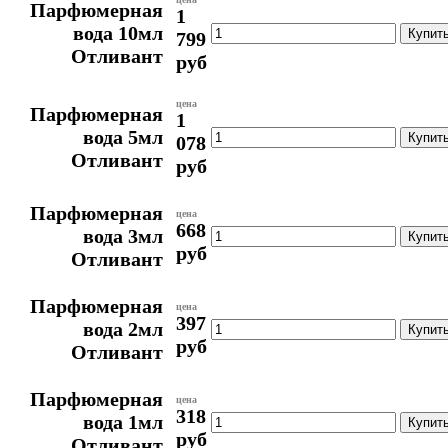
Парфюмерная
1
вода 10мл
799
Отливант
руб
цена
Парфюмерная
1
вода 5мл
078
Отливант
руб
Парфюмерная
цена
668
вода 3мл
руб
Отливант
Парфюмерная
цена
397
вода 2мл
руб
Отливант
Парфюмерная
цена
318
вода 1мл
руб
Отливант