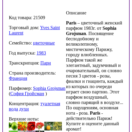
Описание
Код товара: 21509
Paris
– цветочный женский
Торговый дом:
Yves Saint
парфюм 1983г. от
Sophia
Laurent
Grojsman
. Посвящение
бесподобному и
Семейство:
цветочные
великолепному,
мистическому Парижу,
Год выпуска:
1983
городу влюбленных.
Парфюм такой же
Транскрипция:
Пари
элегантный, задумчивый и
очаровательный, он словно
Страна производитель:
песня 3 цветов - розы,
Франция
фиалки и гиацинта, каждый
из которых по очереди
Парфюмер:
Sophia Grojsman
играет свою партию. Этот
(
София Гройсман
)
парфюм воздушный,
словно парящий в воздухе...
Концентрация:
туалетная
По ощущениям, основная
вода
духи
нота - роза.
Paris
-
действительно Париж!
Верхние ноты:
Купите и оцените данный
аромат!