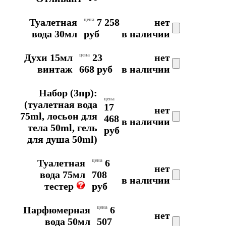
Туалетная
цена
7 258
нет
вода 30мл
руб
в наличии
Духи 15мл
цена
23
нет
винтаж
668 руб
в наличии
Набор (3пр):
цена
(туалетная вода
17
нет
75ml, лосьон для
468
в наличии
тела 50ml, гель
руб
для душа 50ml)
Туалетная
цена
6
нет
вода 75мл
708
в наличии
тестер
руб
Парфюмерная
цена
6
нет
вода 50мл
507