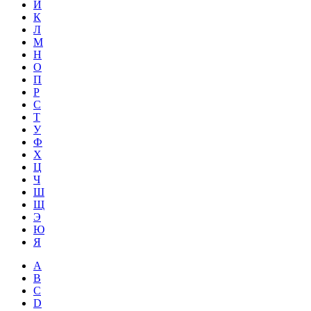
Й
К
Л
М
Н
О
П
Р
С
Т
У
Ф
Х
Ц
Ч
Ш
Щ
Э
Ю
Я
A
B
C
D