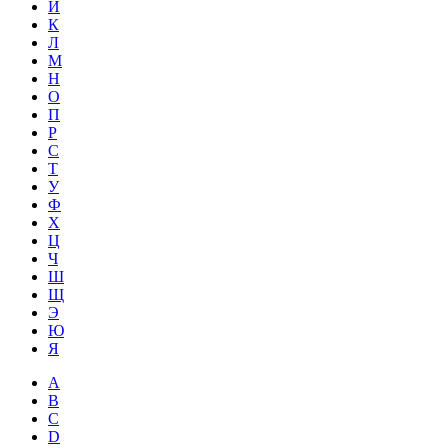
Й
К
Л
М
Н
О
П
Р
С
Т
У
Ф
Х
Ц
Ч
Ш
Щ
Э
Ю
Я
A
B
C
D