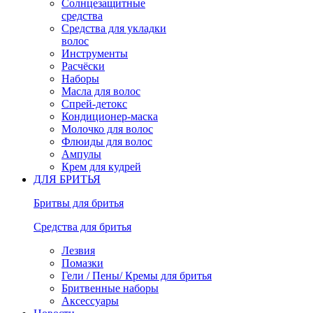
Солнцезащитные
средства
Средства для укладки
волос
Инструменты
Расчёски
Наборы
Масла для волос
Спрей-детокс
Кондиционер-маска
Молочко для волос
Флюиды для волос
Ампулы
Крем для кудрей
ДЛЯ БРИТЬЯ
Бритвы для бритья
Средства для бритья
Лезвия
Помазки
Гели / Пены/ Кремы для бритья
Бритвенные наборы
Аксессуары