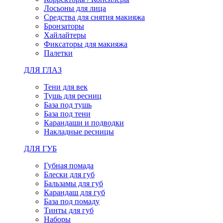
Лосьоны для лица
Средства для снятия макияжа
Бронзаторы
Хайлайтеры
Фиксаторы для макияжа
Палетки
ДЛЯ ГЛАЗ
Тени для век
Тушь для ресниц
База под тушь
База под тени
Карандаши и подводки
Накладные ресницы
ДЛЯ ГУБ
Губная помада
Блески для губ
Бальзамы для губ
Карандаш для губ
База под помаду
Тинты для губ
Наборы