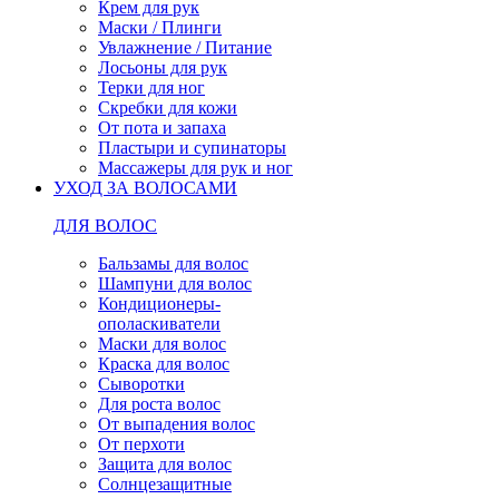
Крем для рук
Маски / Плинги
Увлажнение / Питание
Лосьоны для рук
Терки для ног
Скребки для кожи
От пота и запаха
Пластыри и супинаторы
Массажеры для рук и ног
УХОД ЗА ВОЛОСАМИ
ДЛЯ ВОЛОС
Бальзамы для волос
Шампуни для волос
Кондиционеры-
ополаскиватели
Маски для волос
Краска для волос
Сыворотки
Для роста волос
От выпадения волос
От перхоти
Защита для волос
Солнцезащитные