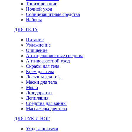
Тонизирование
Ночной уход
Солнцезащитные средства
Наборы
ДЛЯ ТЕЛА
Питание
Увлажнение
Очищение
Антицеллюлитные средства
Антивозрастной уход
Скрабы для тела
Крем для тела
Лосьоны для тела
Маски для тела
Мыло
Дезодоранты
Депиляция
Средства для ванны
Массажеры для тела
ДЛЯ РУК И НОГ
Уход за ногтями