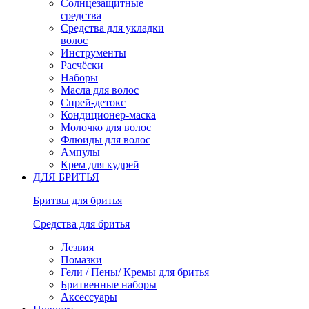
Солнцезащитные
средства
Средства для укладки
волос
Инструменты
Расчёски
Наборы
Масла для волос
Спрей-детокс
Кондиционер-маска
Молочко для волос
Флюиды для волос
Ампулы
Крем для кудрей
ДЛЯ БРИТЬЯ
Бритвы для бритья
Средства для бритья
Лезвия
Помазки
Гели / Пены/ Кремы для бритья
Бритвенные наборы
Аксессуары