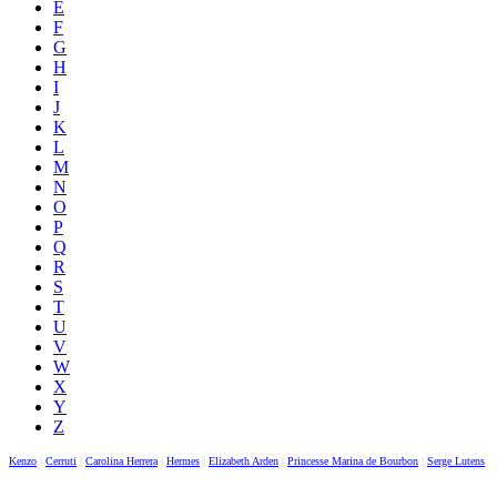
E
F
G
H
I
J
K
L
M
N
O
P
Q
R
S
T
U
V
W
X
Y
Z
Kenzo
|
Cerruti
|
Carolina Herrera
|
Hermes
|
Elizabeth Arden
|
Princesse Marina de Bourbon
|
Serge Lutens
|