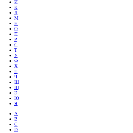
Й
К
Л
М
Н
О
П
Р
С
Т
У
Ф
Х
Ц
Ч
Ш
Щ
Э
Ю
Я
A
B
C
D