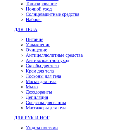
Тонизирование
Ночной уход
Солнцезащитные средства
Наборы
ДЛЯ ТЕЛА
Питание
Увлажнение
Очищение
Антицеллюлитные средства
Антивозрастной уход
Скрабы для тела
Крем для тела
Лосьоны для тела
Маски для тела
Мыло
Дезодоранты
Депиляция
Средства для ванны
Массажеры для тела
ДЛЯ РУК И НОГ
Уход за ногтями