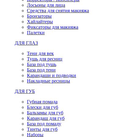
Лосьоны для лица
Средства для снятия макияжа
Бронзаторы
Хайлайтеры
Фиксаторы для макияжа
Палетки
ДЛЯ ГЛАЗ
Тени для век
Тушь для ресниц
База под тушь
База под тени
Карандаши и подводки
Накладные ресницы
ДЛЯ ГУБ
Губная помада
Блески для губ
Бальзамы для губ
Карандаш для губ
База под помаду
Тинты для губ
Наборы