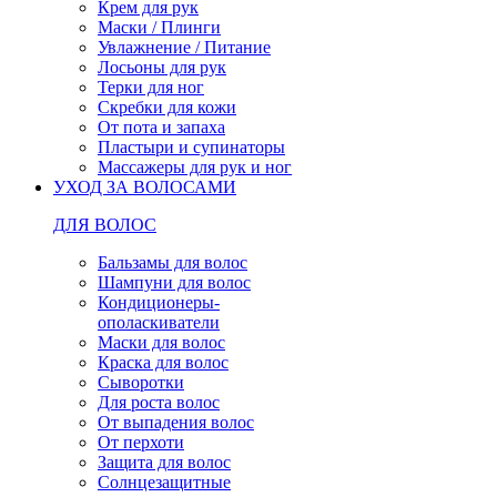
Крем для рук
Маски / Плинги
Увлажнение / Питание
Лосьоны для рук
Терки для ног
Скребки для кожи
От пота и запаха
Пластыри и супинаторы
Массажеры для рук и ног
УХОД ЗА ВОЛОСАМИ
ДЛЯ ВОЛОС
Бальзамы для волос
Шампуни для волос
Кондиционеры-
ополаскиватели
Маски для волос
Краска для волос
Сыворотки
Для роста волос
От выпадения волос
От перхоти
Защита для волос
Солнцезащитные