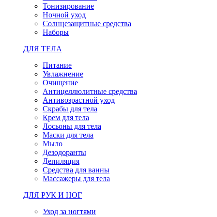
Тонизирование
Ночной уход
Солнцезащитные средства
Наборы
ДЛЯ ТЕЛА
Питание
Увлажнение
Очищение
Антицеллюлитные средства
Антивозрастной уход
Скрабы для тела
Крем для тела
Лосьоны для тела
Маски для тела
Мыло
Дезодоранты
Депиляция
Средства для ванны
Массажеры для тела
ДЛЯ РУК И НОГ
Уход за ногтями