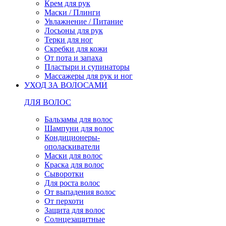
Крем для рук
Маски / Плинги
Увлажнение / Питание
Лосьоны для рук
Терки для ног
Скребки для кожи
От пота и запаха
Пластыри и супинаторы
Массажеры для рук и ног
УХОД ЗА ВОЛОСАМИ
ДЛЯ ВОЛОС
Бальзамы для волос
Шампуни для волос
Кондиционеры-
ополаскиватели
Маски для волос
Краска для волос
Сыворотки
Для роста волос
От выпадения волос
От перхоти
Защита для волос
Солнцезащитные