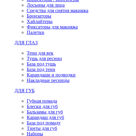
Лосьоны для лица
Средства для снятия макияжа
Бронзаторы
Хайлайтеры
Фиксаторы для макияжа
Палетки
ДЛЯ ГЛАЗ
Тени для век
Тушь для ресниц
База под тушь
База под тени
Карандаши и подводки
Накладные ресницы
ДЛЯ ГУБ
Губная помада
Блески для губ
Бальзамы для губ
Карандаш для губ
База под помаду
Тинты для губ
Наборы