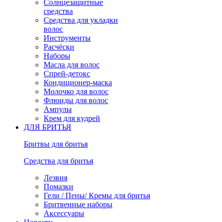
Солнцезащитные
средства
Средства для укладки
волос
Инструменты
Расчёски
Наборы
Масла для волос
Спрей-детокс
Кондиционер-маска
Молочко для волос
Флюиды для волос
Ампулы
Крем для кудрей
ДЛЯ БРИТЬЯ
Бритвы для бритья
Средства для бритья
Лезвия
Помазки
Гели / Пены/ Кремы для бритья
Бритвенные наборы
Аксессуары