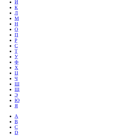
Й
К
Л
М
Н
О
П
Р
С
Т
У
Ф
Х
Ц
Ч
Ш
Щ
Э
Ю
Я
A
B
C
D