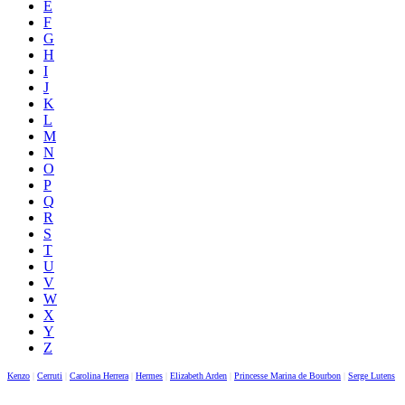
E
F
G
H
I
J
K
L
M
N
O
P
Q
R
S
T
U
V
W
X
Y
Z
Kenzo
|
Cerruti
|
Carolina Herrera
|
Hermes
|
Elizabeth Arden
|
Princesse Marina de Bourbon
|
Serge Lutens
|