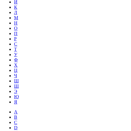
Й
К
Л
М
Н
О
П
Р
С
Т
У
Ф
Х
Ц
Ч
Ш
Щ
Э
Ю
Я
A
B
C
D