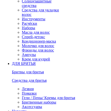
Солнцезащитные
средства
Средства для укладки
волос
Инструменты
Расчёски
Наборы
Масла для волос
Спрей-детокс
Кондиционер-маска
Молочко для волос
Флюиды для волос
Ампулы
Крем для кудрей
ДЛЯ БРИТЬЯ
Бритвы для бритья
Средства для бритья
Лезвия
Помазки
Гели / Пены/ Кремы для бритья
Бритвенные наборы
Аксессуары