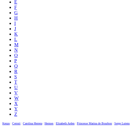
E
F
G
H
I
J
K
L
M
N
O
P
Q
R
S
T
U
V
W
X
Y
Z
Kenzo
|
Cerruti
|
Carolina Herrera
|
Hermes
|
Elizabeth Arden
|
Princesse Marina de Bourbon
|
Serge Lutens
|