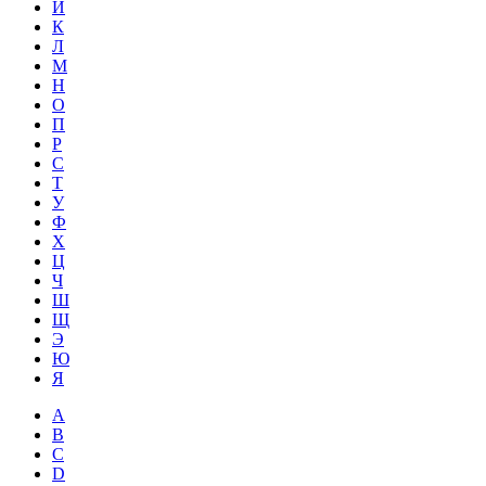
Й
К
Л
М
Н
О
П
Р
С
Т
У
Ф
Х
Ц
Ч
Ш
Щ
Э
Ю
Я
A
B
C
D