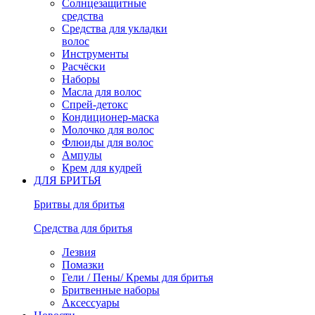
Солнцезащитные
средства
Средства для укладки
волос
Инструменты
Расчёски
Наборы
Масла для волос
Спрей-детокс
Кондиционер-маска
Молочко для волос
Флюиды для волос
Ампулы
Крем для кудрей
ДЛЯ БРИТЬЯ
Бритвы для бритья
Средства для бритья
Лезвия
Помазки
Гели / Пены/ Кремы для бритья
Бритвенные наборы
Аксессуары