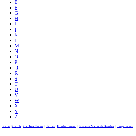
E
F
G
H
I
J
K
L
M
N
O
P
Q
R
S
T
U
V
W
X
Y
Z
Kenzo
|
Cerruti
|
Carolina Herrera
|
Hermes
|
Elizabeth Arden
|
Princesse Marina de Bourbon
|
Serge Lutens
|