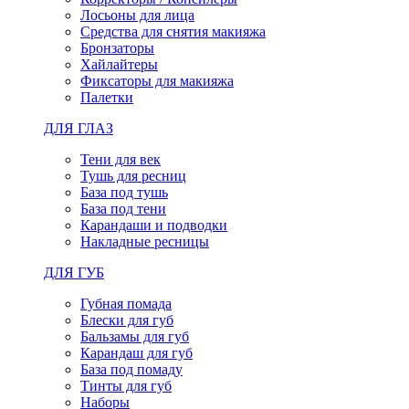
Лосьоны для лица
Средства для снятия макияжа
Бронзаторы
Хайлайтеры
Фиксаторы для макияжа
Палетки
ДЛЯ ГЛАЗ
Тени для век
Тушь для ресниц
База под тушь
База под тени
Карандаши и подводки
Накладные ресницы
ДЛЯ ГУБ
Губная помада
Блески для губ
Бальзамы для губ
Карандаш для губ
База под помаду
Тинты для губ
Наборы