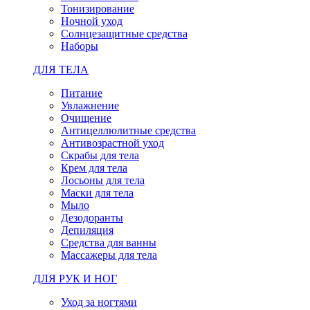
Тонизирование
Ночной уход
Солнцезащитные средства
Наборы
ДЛЯ ТЕЛА
Питание
Увлажнение
Очищение
Антицеллюлитные средства
Антивозрастной уход
Скрабы для тела
Крем для тела
Лосьоны для тела
Маски для тела
Мыло
Дезодоранты
Депиляция
Средства для ванны
Массажеры для тела
ДЛЯ РУК И НОГ
Уход за ногтями