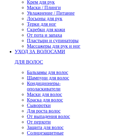
Крем для рук
Маски / Плинги
Увлажнение / Питание
Лосьоны для рук
Терки для ног
Скребки для кожи
От пота и запаха
Пластыри и супинаторы
Массажеры для рук и ног
УХОД ЗА ВОЛОСАМИ
ДЛЯ ВОЛОС
Бальзамы для волос
Шампуни для волос
Кондиционеры-
ополаскиватели
Маски для волос
Краска для волос
Сыворотки
Для роста волос
От выпадения волос
От перхоти
Защита для волос
Солнцезащитные