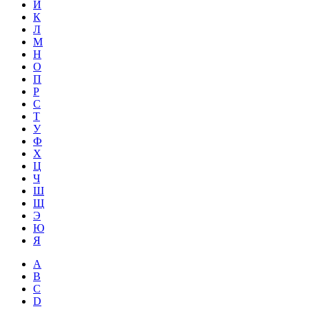
Й
К
Л
М
Н
О
П
Р
С
Т
У
Ф
Х
Ц
Ч
Ш
Щ
Э
Ю
Я
A
B
C
D