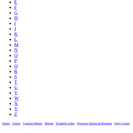
E
F
G
H
I
J
K
L
M
N
O
P
Q
R
S
T
U
V
W
X
Y
Z
Kenzo
|
Cerruti
|
Carolina Herrera
|
Hermes
|
Elizabeth Arden
|
Princesse Marina de Bourbon
|
Serge Lutens
|