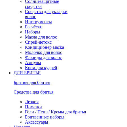
Солнцезащитные
средства
Средства для укладки
волос
Инструменты
Расчёски
Наборы
Масла для волос
Спрей-детокс
Кондиционер-маска
Молочко для волос
Флюиды для волос
Ампулы
Крем для кудрей
ДЛЯ БРИТЬЯ
Бритвы для бритья
Средства для бритья
Лезвия
Помазки
Гели / Пены/ Кремы для бритья
Бритвенные наборы
Аксессуары