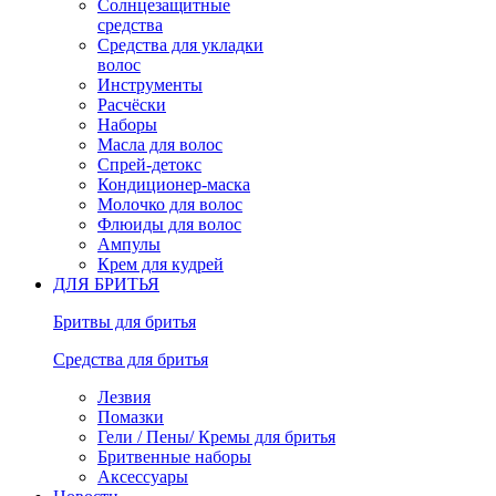
Солнцезащитные
средства
Средства для укладки
волос
Инструменты
Расчёски
Наборы
Масла для волос
Спрей-детокс
Кондиционер-маска
Молочко для волос
Флюиды для волос
Ампулы
Крем для кудрей
ДЛЯ БРИТЬЯ
Бритвы для бритья
Средства для бритья
Лезвия
Помазки
Гели / Пены/ Кремы для бритья
Бритвенные наборы
Аксессуары