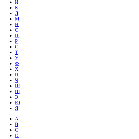
Й
К
Л
М
Н
О
П
Р
С
Т
У
Ф
Х
Ц
Ч
Ш
Щ
Э
Ю
Я
A
B
C
D