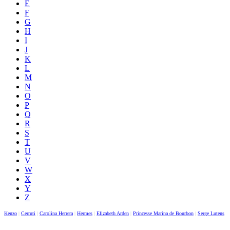
E
F
G
H
I
J
K
L
M
N
O
P
Q
R
S
T
U
V
W
X
Y
Z
Kenzo
|
Cerruti
|
Carolina Herrera
|
Hermes
|
Elizabeth Arden
|
Princesse Marina de Bourbon
|
Serge Lutens
|