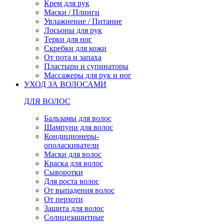
Крем для рук
Маски / Плинги
Увлажнение / Питание
Лосьоны для рук
Терки для ног
Скребки для кожи
От пота и запаха
Пластыри и супинаторы
Массажеры для рук и ног
УХОД ЗА ВОЛОСАМИ
ДЛЯ ВОЛОС
Бальзамы для волос
Шампуни для волос
Кондиционеры-
ополаскиватели
Маски для волос
Краска для волос
Сыворотки
Для роста волос
От выпадения волос
От перхоти
Защита для волос
Солнцезащитные