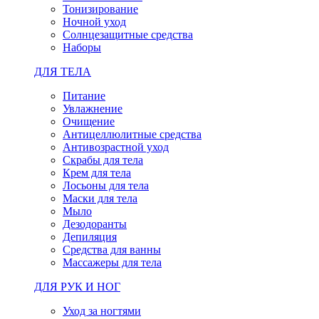
Тонизирование
Ночной уход
Солнцезащитные средства
Наборы
ДЛЯ ТЕЛА
Питание
Увлажнение
Очищение
Антицеллюлитные средства
Антивозрастной уход
Скрабы для тела
Крем для тела
Лосьоны для тела
Маски для тела
Мыло
Дезодоранты
Депиляция
Средства для ванны
Массажеры для тела
ДЛЯ РУК И НОГ
Уход за ногтями