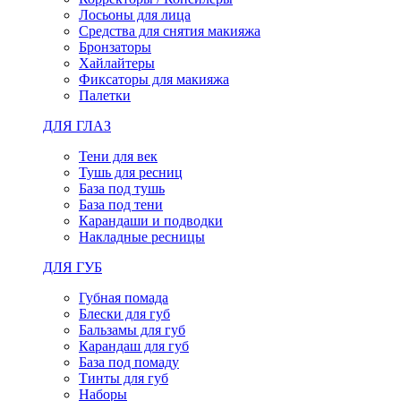
Лосьоны для лица
Средства для снятия макияжа
Бронзаторы
Хайлайтеры
Фиксаторы для макияжа
Палетки
ДЛЯ ГЛАЗ
Тени для век
Тушь для ресниц
База под тушь
База под тени
Карандаши и подводки
Накладные ресницы
ДЛЯ ГУБ
Губная помада
Блески для губ
Бальзамы для губ
Карандаш для губ
База под помаду
Тинты для губ
Наборы