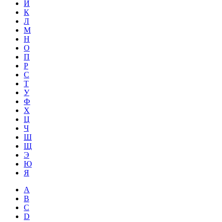
Й
К
Л
М
Н
О
П
Р
С
Т
У
Ф
Х
Ц
Ч
Ш
Щ
Э
Ю
Я
A
B
C
D