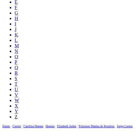
E
F
G
H
I
J
K
L
M
N
O
P
Q
R
S
T
U
V
W
X
Y
Z
Kenzo
|
Cerruti
|
Carolina Herrera
|
Hermes
|
Elizabeth Arden
|
Princesse Marina de Bourbon
|
Serge Lutens
|