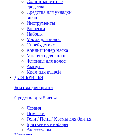
Солнцезащитные
средства
Средства для укладки
волос
Инструменты
Расчёски
Наборы
Масла для волос
Спрей-детокс
Кондиционер-маска
Молочко для волос
Флюиды для волос
Ампулы
Крем для кудрей
ДЛЯ БРИТЬЯ
Бритвы для бритья
Средства для бритья
Лезвия
Помазки
Гели / Пены/ Кремы для бритья
Бритвенные наборы
Аксессуары