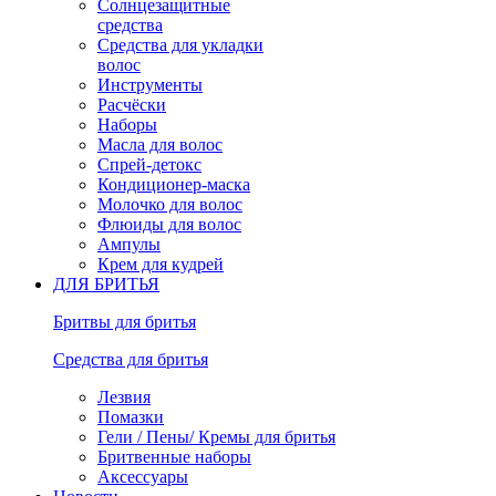
Солнцезащитные
средства
Средства для укладки
волос
Инструменты
Расчёски
Наборы
Масла для волос
Спрей-детокс
Кондиционер-маска
Молочко для волос
Флюиды для волос
Ампулы
Крем для кудрей
ДЛЯ БРИТЬЯ
Бритвы для бритья
Средства для бритья
Лезвия
Помазки
Гели / Пены/ Кремы для бритья
Бритвенные наборы
Аксессуары