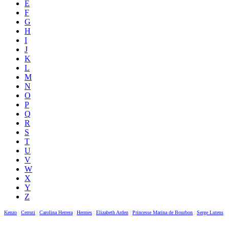
E
F
G
H
I
J
K
L
M
N
O
P
Q
R
S
T
U
V
W
X
Y
Z
Kenzo
|
Cerruti
|
Carolina Herrera
|
Hermes
|
Elizabeth Arden
|
Princesse Marina de Bourbon
|
Serge Lutens
|