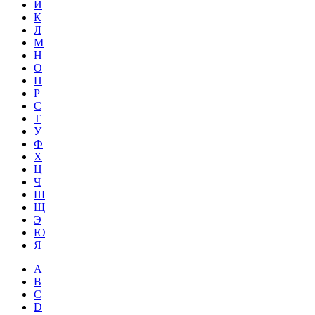
Й
К
Л
М
Н
О
П
Р
С
Т
У
Ф
Х
Ц
Ч
Ш
Щ
Э
Ю
Я
A
B
C
D