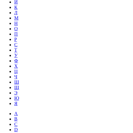
Й
К
Л
М
Н
О
П
Р
С
Т
У
Ф
Х
Ц
Ч
Ш
Щ
Э
Ю
Я
A
B
C
D