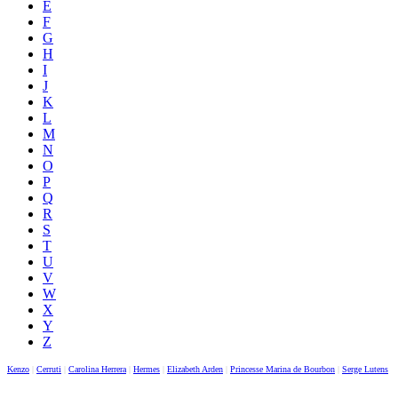
E
F
G
H
I
J
K
L
M
N
O
P
Q
R
S
T
U
V
W
X
Y
Z
Kenzo
|
Cerruti
|
Carolina Herrera
|
Hermes
|
Elizabeth Arden
|
Princesse Marina de Bourbon
|
Serge Lutens
|