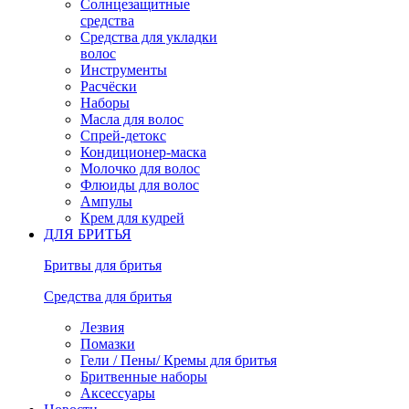
Солнцезащитные
средства
Средства для укладки
волос
Инструменты
Расчёски
Наборы
Масла для волос
Спрей-детокс
Кондиционер-маска
Молочко для волос
Флюиды для волос
Ампулы
Крем для кудрей
ДЛЯ БРИТЬЯ
Бритвы для бритья
Средства для бритья
Лезвия
Помазки
Гели / Пены/ Кремы для бритья
Бритвенные наборы
Аксессуары