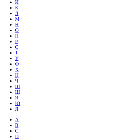
Й
К
Л
М
Н
О
П
Р
С
Т
У
Ф
Х
Ц
Ч
Ш
Щ
Э
Ю
Я
A
B
C
D