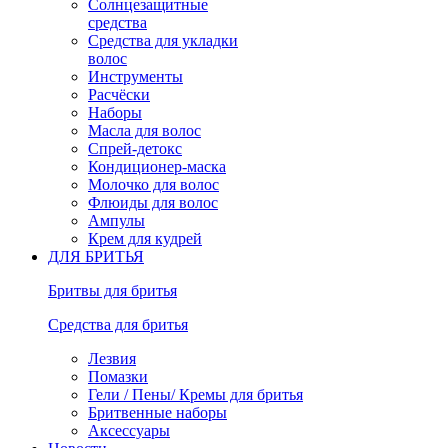
Солнцезащитные
средства
Средства для укладки
волос
Инструменты
Расчёски
Наборы
Масла для волос
Спрей-детокс
Кондиционер-маска
Молочко для волос
Флюиды для волос
Ампулы
Крем для кудрей
ДЛЯ БРИТЬЯ
Бритвы для бритья
Средства для бритья
Лезвия
Помазки
Гели / Пены/ Кремы для бритья
Бритвенные наборы
Аксессуары