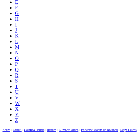
E
F
G
H
I
J
K
L
M
N
O
P
Q
R
S
T
U
V
W
X
Y
Z
Kenzo
|
Cerruti
|
Carolina Herrera
|
Hermes
|
Elizabeth Arden
|
Princesse Marina de Bourbon
|
Serge Lutens
|