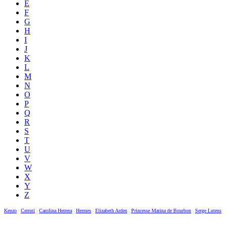
E
F
G
H
I
J
K
L
M
N
O
P
Q
R
S
T
U
V
W
X
Y
Z
Kenzo
|
Cerruti
|
Carolina Herrera
|
Hermes
|
Elizabeth Arden
|
Princesse Marina de Bourbon
|
Serge Lutens
|