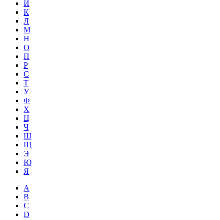
Й
К
Л
М
Н
О
П
Р
С
Т
У
Ф
Х
Ц
Ч
Ш
Щ
Э
Ю
Я
A
B
C
D