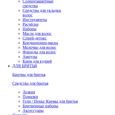
Солнцезащитные
средства
Средства для укладки
волос
Инструменты
Расчёски
Наборы
Масла для волос
Спрей-детокс
Кондиционер-маска
Молочко для волос
Флюиды для волос
Ампулы
Крем для кудрей
ДЛЯ БРИТЬЯ
Бритвы для бритья
Средства для бритья
Лезвия
Помазки
Гели / Пены/ Кремы для бритья
Бритвенные наборы
Аксессуары