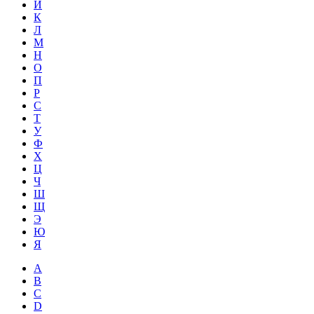
Й
К
Л
М
Н
О
П
Р
С
Т
У
Ф
Х
Ц
Ч
Ш
Щ
Э
Ю
Я
A
B
C
D