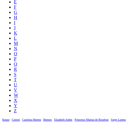
E
F
G
H
I
J
K
L
M
N
O
P
Q
R
S
T
U
V
W
X
Y
Z
Kenzo
|
Cerruti
|
Carolina Herrera
|
Hermes
|
Elizabeth Arden
|
Princesse Marina de Bourbon
|
Serge Lutens
|