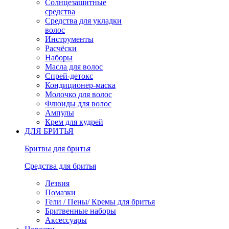
Солнцезащитные
средства
Средства для укладки
волос
Инструменты
Расчёски
Наборы
Масла для волос
Спрей-детокс
Кондиционер-маска
Молочко для волос
Флюиды для волос
Ампулы
Крем для кудрей
ДЛЯ БРИТЬЯ
Бритвы для бритья
Средства для бритья
Лезвия
Помазки
Гели / Пены/ Кремы для бритья
Бритвенные наборы
Аксессуары