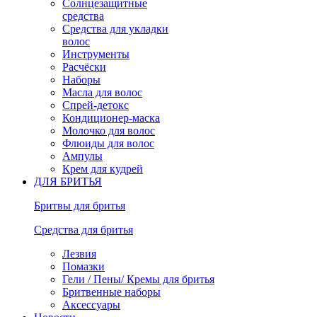
Солнцезащитные
средства
Средства для укладки
волос
Инструменты
Расчёски
Наборы
Масла для волос
Спрей-детокс
Кондиционер-маска
Молочко для волос
Флюиды для волос
Ампулы
Крем для кудрей
ДЛЯ БРИТЬЯ
Бритвы для бритья
Средства для бритья
Лезвия
Помазки
Гели / Пены/ Кремы для бритья
Бритвенные наборы
Аксессуары