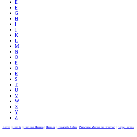
E
F
G
H
I
J
K
L
M
N
O
P
Q
R
S
T
U
V
W
X
Y
Z
Kenzo
|
Cerruti
|
Carolina Herrera
|
Hermes
|
Elizabeth Arden
|
Princesse Marina de Bourbon
|
Serge Lutens
|