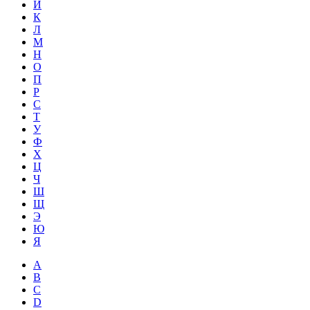
Й
К
Л
М
Н
О
П
Р
С
Т
У
Ф
Х
Ц
Ч
Ш
Щ
Э
Ю
Я
A
B
C
D