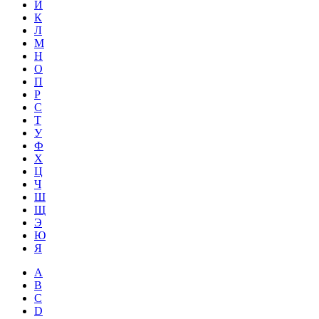
Й
К
Л
М
Н
О
П
Р
С
Т
У
Ф
Х
Ц
Ч
Ш
Щ
Э
Ю
Я
A
B
C
D