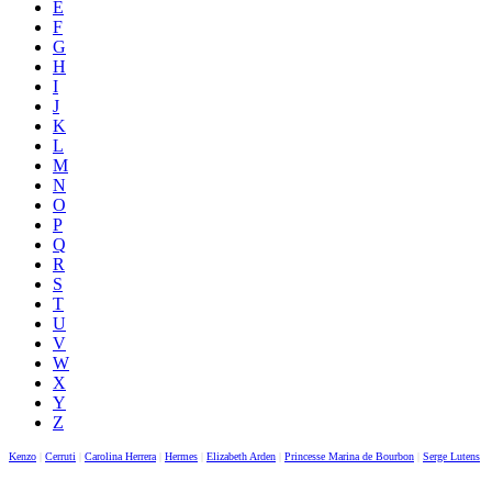
E
F
G
H
I
J
K
L
M
N
O
P
Q
R
S
T
U
V
W
X
Y
Z
Kenzo
|
Cerruti
|
Carolina Herrera
|
Hermes
|
Elizabeth Arden
|
Princesse Marina de Bourbon
|
Serge Lutens
|