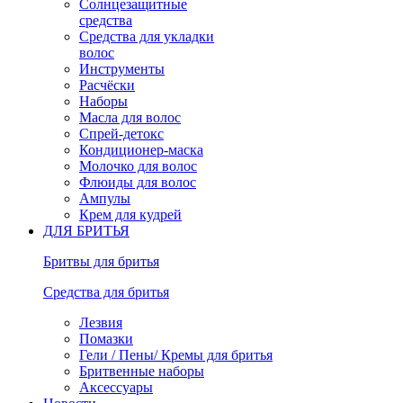
Солнцезащитные
средства
Средства для укладки
волос
Инструменты
Расчёски
Наборы
Масла для волос
Спрей-детокс
Кондиционер-маска
Молочко для волос
Флюиды для волос
Ампулы
Крем для кудрей
ДЛЯ БРИТЬЯ
Бритвы для бритья
Средства для бритья
Лезвия
Помазки
Гели / Пены/ Кремы для бритья
Бритвенные наборы
Аксессуары