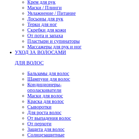
Крем для рук
Маски / Плинги
Увлажнение / Питание
Лосьоны для рук
Терки для ног
Скребки для кожи
От пота и запаха
Пластыри и супинаторы
Массажеры для рук и ног
УХОД ЗА ВОЛОСАМИ
ДЛЯ ВОЛОС
Бальзамы для волос
Шампуни для волос
Кондиционеры-
ополаскиватели
Маски для волос
Краска для волос
Сыворотки
Для роста волос
От выпадения волос
От перхоти
Защита для волос
Солнцезащитные