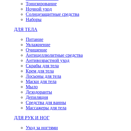
Тонизирование
Ночной уход
Солнцезащитные средства
Наборы
ДЛЯ ТЕЛА
Питание
Увлажнение
Очищение
Антицеллюлитные средства
Антивозрастной уход
Скрабы для тела
Крем для тела
Лосьоны для тела
Маски для тела
Мыло
Дезодоранты
Депиляция
Средства для ванны
Массажеры для тела
ДЛЯ РУК И НОГ
Уход за ногтями