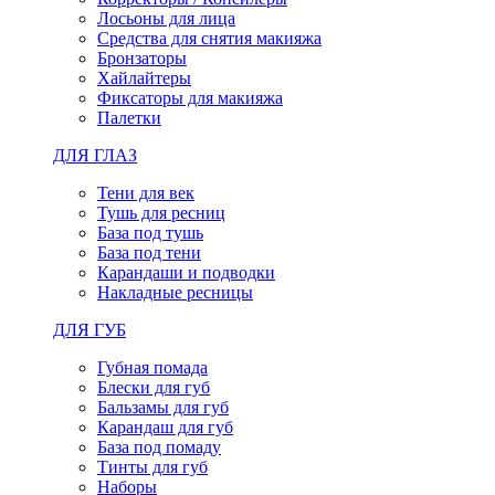
Лосьоны для лица
Средства для снятия макияжа
Бронзаторы
Хайлайтеры
Фиксаторы для макияжа
Палетки
ДЛЯ ГЛАЗ
Тени для век
Тушь для ресниц
База под тушь
База под тени
Карандаши и подводки
Накладные ресницы
ДЛЯ ГУБ
Губная помада
Блески для губ
Бальзамы для губ
Карандаш для губ
База под помаду
Тинты для губ
Наборы