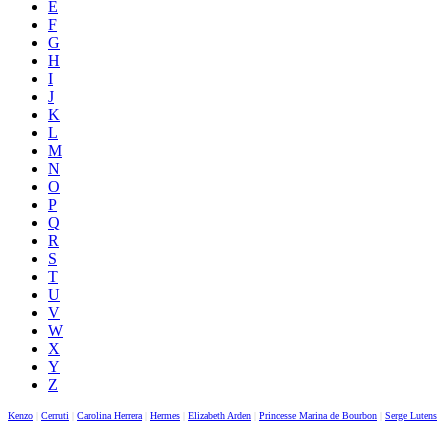
E
F
G
H
I
J
K
L
M
N
O
P
Q
R
S
T
U
V
W
X
Y
Z
Kenzo
|
Cerruti
|
Carolina Herrera
|
Hermes
|
Elizabeth Arden
|
Princesse Marina de Bourbon
|
Serge Lutens
|