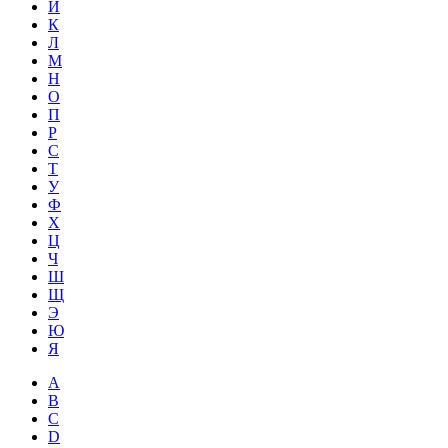
Й
К
Л
М
Н
О
П
Р
С
Т
У
Ф
Х
Ц
Ч
Ш
Щ
Э
Ю
Я
A
B
C
D