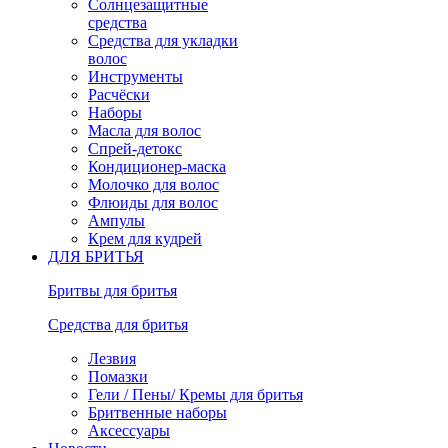
Солнцезащитные
средства
Средства для укладки
волос
Инструменты
Расчёски
Наборы
Масла для волос
Спрей-детокс
Кондиционер-маска
Молочко для волос
Флюиды для волос
Ампулы
Крем для кудрей
ДЛЯ БРИТЬЯ
Бритвы для бритья
Средства для бритья
Лезвия
Помазки
Гели / Пены/ Кремы для бритья
Бритвенные наборы
Аксессуары