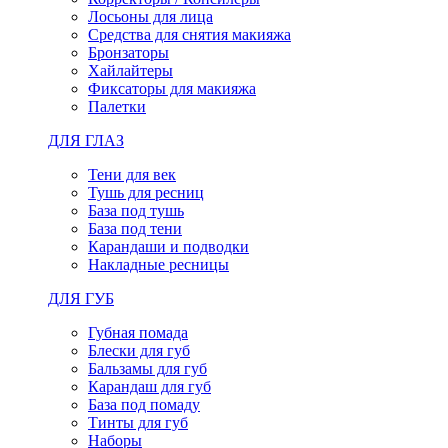
Лосьоны для лица
Средства для снятия макияжа
Бронзаторы
Хайлайтеры
Фиксаторы для макияжа
Палетки
ДЛЯ ГЛАЗ
Тени для век
Тушь для ресниц
База под тушь
База под тени
Карандаши и подводки
Накладные ресницы
ДЛЯ ГУБ
Губная помада
Блески для губ
Бальзамы для губ
Карандаш для губ
База под помаду
Тинты для губ
Наборы