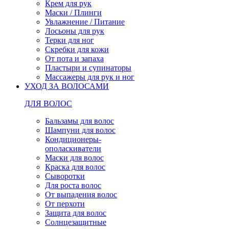
Крем для рук
Маски / Плинги
Увлажнение / Питание
Лосьоны для рук
Терки для ног
Скребки для кожи
От пота и запаха
Пластыри и супинаторы
Массажеры для рук и ног
УХОД ЗА ВОЛОСАМИ
ДЛЯ ВОЛОС
Бальзамы для волос
Шампуни для волос
Кондиционеры-
ополаскиватели
Маски для волос
Краска для волос
Сыворотки
Для роста волос
От выпадения волос
От перхоти
Защита для волос
Солнцезащитные