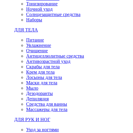
Тонизирование
Ночной уход
Солнцезащитные средства
Наборы
ДЛЯ ТЕЛА
Питание
Увлажнение
Очищение
Антицеллюлитные средства
Антивозрастной уход
Скрабы для тела
Крем для тела
Лосьоны для тела
Маски для тела
Мыло
Дезодоранты
Депиляция
Средства для ванны
Массажеры для тела
ДЛЯ РУК И НОГ
Уход за ногтями