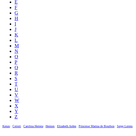
E
F
G
H
I
J
K
L
M
N
O
P
Q
R
S
T
U
V
W
X
Y
Z
Kenzo
|
Cerruti
|
Carolina Herrera
|
Hermes
|
Elizabeth Arden
|
Princesse Marina de Bourbon
|
Serge Lutens
|