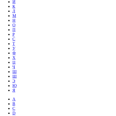
Й
К
Л
М
Н
О
П
Р
С
Т
У
Ф
Х
Ц
Ч
Ш
Щ
Э
Ю
Я
A
B
C
D