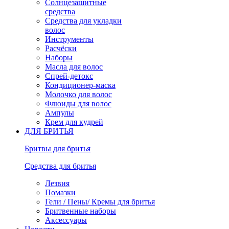
Солнцезащитные
средства
Средства для укладки
волос
Инструменты
Расчёски
Наборы
Масла для волос
Спрей-детокс
Кондиционер-маска
Молочко для волос
Флюиды для волос
Ампулы
Крем для кудрей
ДЛЯ БРИТЬЯ
Бритвы для бритья
Средства для бритья
Лезвия
Помазки
Гели / Пены/ Кремы для бритья
Бритвенные наборы
Аксессуары