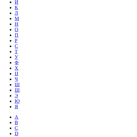
Й
К
Л
М
Н
О
П
Р
С
Т
У
Ф
Х
Ц
Ч
Ш
Щ
Э
Ю
Я
A
B
C
D