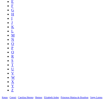
E
F
G
H
I
J
K
L
M
N
O
P
Q
R
S
T
U
V
W
X
Y
Z
Kenzo
|
Cerruti
|
Carolina Herrera
|
Hermes
|
Elizabeth Arden
|
Princesse Marina de Bourbon
|
Serge Lutens
|