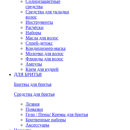
Солнцезащитные
средства
Средства для укладки
волос
Инструменты
Расчёски
Наборы
Масла для волос
Спрей-детокс
Кондиционер-маска
Молочко для волос
Флюиды для волос
Ампулы
Крем для кудрей
ДЛЯ БРИТЬЯ
Бритвы для бритья
Средства для бритья
Лезвия
Помазки
Гели / Пены/ Кремы для бритья
Бритвенные наборы
Аксессуары