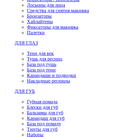
Лосьоны для лица
Средства для снятия макияжа
Бронзаторы
Хайлайтеры
Фиксаторы для макияжа
Палетки
ДЛЯ ГЛАЗ
Тени для век
Тушь для ресниц
База под тушь
База под тени
Карандаши и подводки
Накладные ресницы
ДЛЯ ГУБ
Губная помада
Блески для губ
Бальзамы для губ
Карандаш для губ
База под помаду
Тинты для губ
Наборы