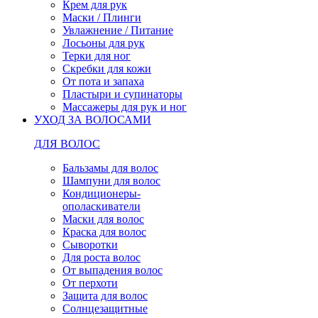
Крем для рук
Маски / Плинги
Увлажнение / Питание
Лосьоны для рук
Терки для ног
Скребки для кожи
От пота и запаха
Пластыри и супинаторы
Массажеры для рук и ног
УХОД ЗА ВОЛОСАМИ
ДЛЯ ВОЛОС
Бальзамы для волос
Шампуни для волос
Кондиционеры-
ополаскиватели
Маски для волос
Краска для волос
Сыворотки
Для роста волос
От выпадения волос
От перхоти
Защита для волос
Солнцезащитные