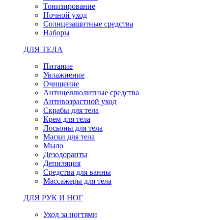
Тонизирование
Ночной уход
Солнцезащитные средства
Наборы
ДЛЯ ТЕЛА
Питание
Увлажнение
Очищение
Антицеллюлитные средства
Антивозрастной уход
Скрабы для тела
Крем для тела
Лосьоны для тела
Маски для тела
Мыло
Дезодоранты
Депиляция
Средства для ванны
Массажеры для тела
ДЛЯ РУК И НОГ
Уход за ногтями