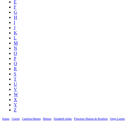
E
F
G
H
I
J
K
L
M
N
O
P
Q
R
S
T
U
V
W
X
Y
Z
Kenzo
|
Cerruti
|
Carolina Herrera
|
Hermes
|
Elizabeth Arden
|
Princesse Marina de Bourbon
|
Serge Lutens
|