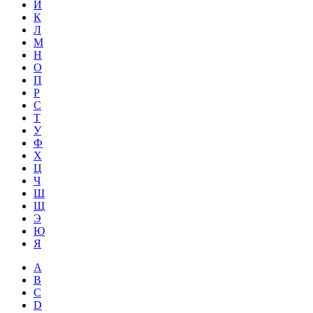
Й
К
Л
М
Н
О
П
Р
С
Т
У
Ф
Х
Ц
Ч
Ш
Щ
Э
Ю
Я
A
B
C
D