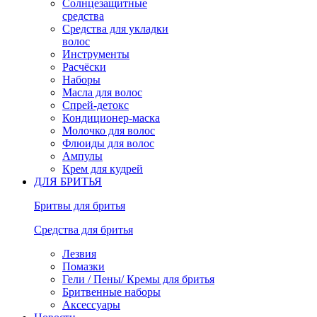
Солнцезащитные
средства
Средства для укладки
волос
Инструменты
Расчёски
Наборы
Масла для волос
Спрей-детокс
Кондиционер-маска
Молочко для волос
Флюиды для волос
Ампулы
Крем для кудрей
ДЛЯ БРИТЬЯ
Бритвы для бритья
Средства для бритья
Лезвия
Помазки
Гели / Пены/ Кремы для бритья
Бритвенные наборы
Аксессуары