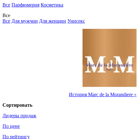
Все
Парфюмерия
Косметика
Все
Все
Для мужчин
Для женщин
Унисекс
История Marc de la Morandiere »
Сортировать
Лидеры продаж
По цене
По рейтингу