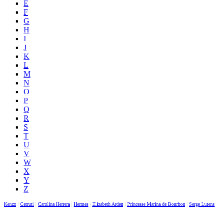
E
F
G
H
I
J
K
L
M
N
O
P
Q
R
S
T
U
V
W
X
Y
Z
Kenzo
|
Cerruti
|
Carolina Herrera
|
Hermes
|
Elizabeth Arden
|
Princesse Marina de Bourbon
|
Serge Lutens
|