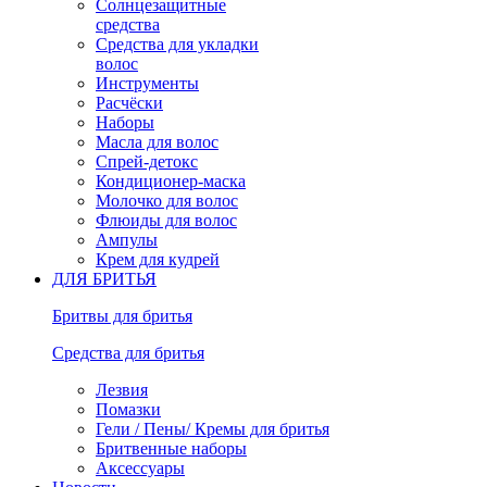
Солнцезащитные
средства
Средства для укладки
волос
Инструменты
Расчёски
Наборы
Масла для волос
Спрей-детокс
Кондиционер-маска
Молочко для волос
Флюиды для волос
Ампулы
Крем для кудрей
ДЛЯ БРИТЬЯ
Бритвы для бритья
Средства для бритья
Лезвия
Помазки
Гели / Пены/ Кремы для бритья
Бритвенные наборы
Аксессуары