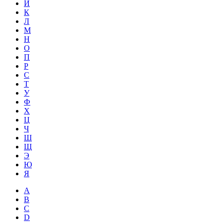
Й
К
Л
М
Н
О
П
Р
С
Т
У
Ф
Х
Ц
Ч
Ш
Щ
Э
Ю
Я
A
B
C
D