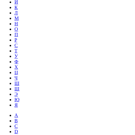
Й
К
Л
М
Н
О
П
Р
С
Т
У
Ф
Х
Ц
Ч
Ш
Щ
Э
Ю
Я
A
B
C
D