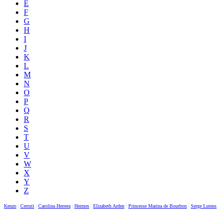
E
F
G
H
I
J
K
L
M
N
O
P
Q
R
S
T
U
V
W
X
Y
Z
Kenzo
|
Cerruti
|
Carolina Herrera
|
Hermes
|
Elizabeth Arden
|
Princesse Marina de Bourbon
|
Serge Lutens
|