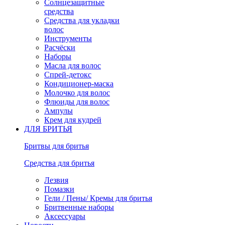
Солнцезащитные
средства
Средства для укладки
волос
Инструменты
Расчёски
Наборы
Масла для волос
Спрей-детокс
Кондиционер-маска
Молочко для волос
Флюиды для волос
Ампулы
Крем для кудрей
ДЛЯ БРИТЬЯ
Бритвы для бритья
Средства для бритья
Лезвия
Помазки
Гели / Пены/ Кремы для бритья
Бритвенные наборы
Аксессуары